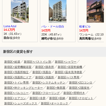
Luna Azul
パレ・ドール目白
桧峯ビル
14.1万円
14万円
14万円
1K（31.43㎡）
2DK（45.87㎡）
ワンルーム（22.10
目白
/徒歩6分
雑司が谷
/徒歩6分
高田馬場
/徒歩4分
新宿区の賃貸を探す
新宿区+給湯
新宿区+バストイレ別
新宿区+シャワー
新宿区+追焚機能浴室
新宿区+脱衣所
新宿区+浴室乾燥機
新宿区+洗面所独立
新宿区+洗面台
新宿区+温水洗浄便座
新宿区+洗面所にドア
新宿区+洗面所
新宿区+バス専用
新宿区+トイレ専用
新宿区+システムキッチン
新宿区+2口コンロ
新宿区+IHクッキングヒーター
新宿区+角部屋
新宿区+2面採光
新宿区+バルコニー
新宿区+フローリング
新宿区+照明付き
新宿区+エアコン
新宿区+冷房
新宿区+収納
新宿区+クロゼット
新宿区+シューズボックス
新宿区+オートロック