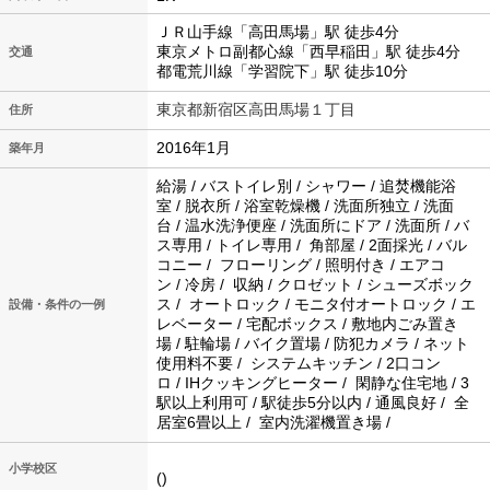
ＪＲ山手線「高田馬場」駅 徒歩4分
東京メトロ副都心線「西早稲田」駅 徒歩4分
交通
都電荒川線「学習院下」駅 徒歩10分
東京都新宿区高田馬場１丁目
住所
2016年1月
築年月
給湯 / バストイレ別 / シャワー / 追焚機能浴
室 / 脱衣所 / 浴室乾燥機 / 洗面所独立 / 洗面
台 / 温水洗浄便座 / 洗面所にドア / 洗面所 / バ
ス専用 / トイレ専用 / 角部屋 / 2面採光 / バル
コニー / フローリング / 照明付き / エアコ
ン / 冷房 / 収納 / クロゼット / シューズボック
ス / オートロック / モニタ付オートロック / エ
設備・条件の一例
レベーター / 宅配ボックス / 敷地内ごみ置き
場 / 駐輪場 / バイク置場 / 防犯カメラ / ネット
使用料不要 / システムキッチン / 2口コン
ロ / IHクッキングヒーター / 閑静な住宅地 / 3
駅以上利用可 / 駅徒歩5分以内 / 通風良好 / 全
居室6畳以上 / 室内洗濯機置き場 /
小学校区
()