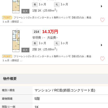
1ヶ月
1ヶ月
敷
礼
2
1階
1K（25.69ｍ
）
フリーレント2ヶ月☆インターネット無料☆ペット可【猫1匹のみ：敷金
１ヵ月（償却)】
※バイク置場3,300円(税込)/月※駐輪場 上段無料/下段330円/大550円(税込)※フリー
レント特約解約違約金有
14.3万円
214
-
-
1ヶ月
1ヶ月
敷
礼
2
2階
1K（25.69ｍ
）
フリーレント2ヶ月☆インターネット無料☆ペット可【猫1匹のみ：敷金
１ヵ月（償却)】
※バイク置場3,300円(税込)/月※駐輪場 上段無料/下段330円/大550円(税込)※フリー
レント特約解約違約金有
物件概要
マンション / RC造(鉄筋コンクリート造)
種別 / 構造
5階
建物階建
1K
間取り一例