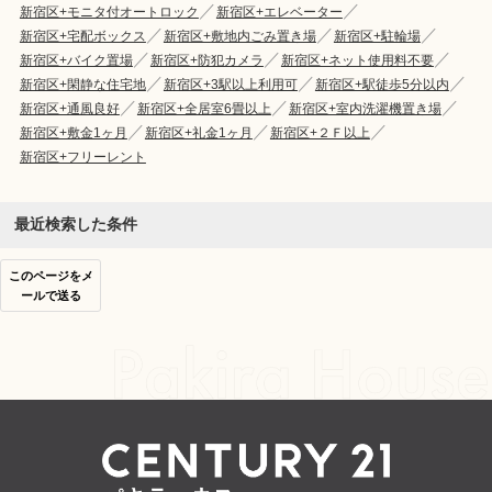
新宿区+モニタ付オートロック
新宿区+エレベーター
新宿区+宅配ボックス
新宿区+敷地内ごみ置き場
新宿区+駐輪場
新宿区+バイク置場
新宿区+防犯カメラ
新宿区+ネット使用料不要
新宿区+閑静な住宅地
新宿区+3駅以上利用可
新宿区+駅徒歩5分以内
新宿区+通風良好
新宿区+全居室6畳以上
新宿区+室内洗濯機置き場
新宿区+敷金1ヶ月
新宿区+礼金1ヶ月
新宿区+２Ｆ以上
新宿区+フリーレント
最近検索した条件
このページをメ
ールで送る