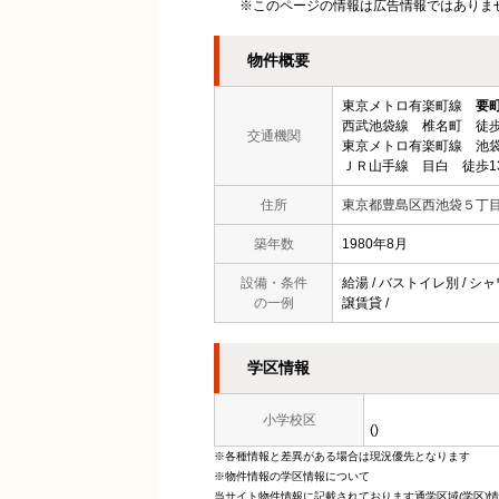
※このページの情報は広告情報ではありま
物件概要
東京メトロ有楽町線
要
西武池袋線 椎名町 徒歩
交通機関
東京メトロ有楽町線 池袋
ＪＲ山手線 目白 徒歩1
住所
東京都豊島区西池袋５丁
築年数
1980年8月
設備・条件
給湯 / バストイレ別 / シャ
の一例
譲賃貸 /
学区情報
小学校区
()
※各種情報と差異がある場合は現況優先となります
※物件情報の学区情報について
当サイト物件情報に記載されております通学区域(学区)