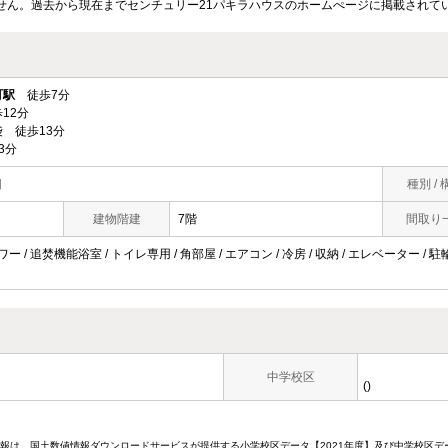
せん。過去から現在までセンチュリー21パキラハウスのホームぺージに掲載されて
町駅
徒歩7分
12分
 徒歩13分
3分
目
種別 / 
建物階建
7階
間取り
ワー / 追焚機能浴室 / トイレ専用 / 角部屋 / エアコン / 冷房 / 収納 / エレベーター /
中学校区
()
情報は、国土数値情報ダウンロードサービスが提供する小学校区データ【2021年度】及び中学校区デ