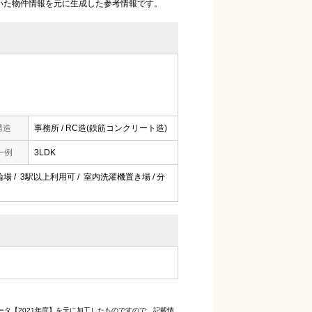
いた物件情報を元に生成した参考情報です。
構造
事務所 / RC造(鉄筋コンクリート造)
一例
3LDK
 駐輪場 / 3駅以上利用可 / 室内洗濯機置き場 / 分
ータ【2021年度】を元に加工したものですので、記載情