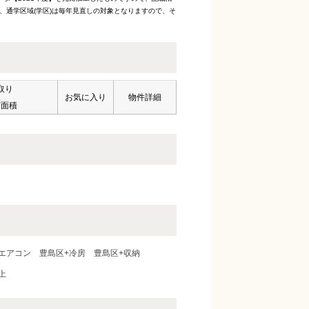
、通学区域(学区)は毎年見直しの対象となりますので、そ
取り
お気に入り
物件詳細
有面積
エアコン
豊島区+冷房
豊島区+収納
上