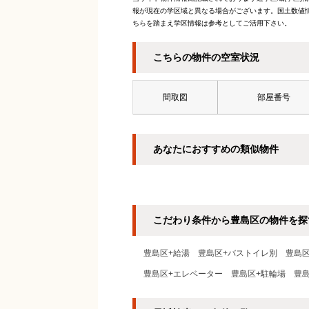
報が現在の学区域と異なる場合がございます。国土数値情
ちらを踏まえ学区情報は参考としてご活用下さい。
こちらの物件の空室状況
間取図
部屋番号
あなたにおすすめの類似物件
こだわり条件から豊島区の物件を探
豊島区+給湯
豊島区+バストイレ別
豊島
豊島区+エレベーター
豊島区+駐輪場
豊