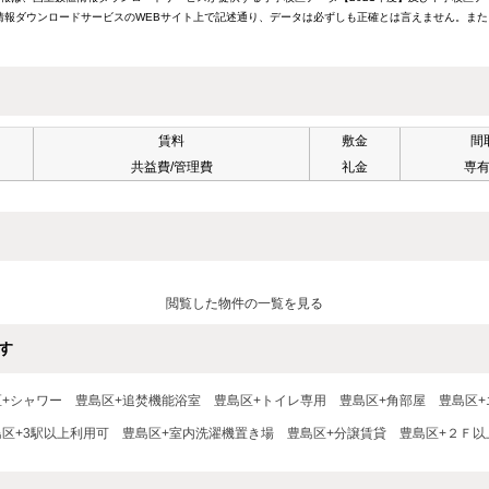
報ダウンロードサービスのWEBサイト上で記述通り、データは必ずしも正確とは言えません。また
賃料
敷金
間
共益費/管理費
礼金
専
閲覧した物件の一覧を見る
す
区+シャワー
豊島区+追焚機能浴室
豊島区+トイレ専用
豊島区+角部屋
豊島区+
島区+3駅以上利用可
豊島区+室内洗濯機置き場
豊島区+分譲賃貸
豊島区+２Ｆ以