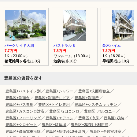
パークサイド大渕
パストラルＳ
鈴木ハイム
7.7万円
7.8万円
7.3万円
1K（23.00㎡）
ワンルーム（18.00㎡）
1K（16.20㎡）
都電雑司ヶ谷
/徒歩3分
池袋
/徒歩10分
早稲田
/徒歩10分
豊島区の賃貸を探す
豊島区+バストイレ別
豊島区+シャワー
豊島区+洗面所独立
豊島区+洗面台
豊島区+洗面所にドア
豊島区+洗面所
豊島区+バス専用
豊島区+トイレ専用
豊島区+システムキッチン
豊島区+ガスコンロ対応
豊島区+2口コンロ
豊島区+バルコニー
豊島区+フローリング
豊島区+エアコン
豊島区+冷房
豊島区+収納
豊島区+クロゼット
豊島区+駐輪場
豊島区+3駅以上利用可
豊島区+路面電車沿線
豊島区+駅徒歩10分以内
豊島区+全居室洋室