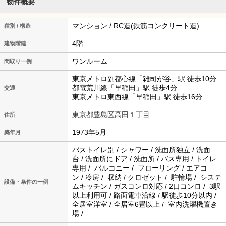
物件概要
マンション / RC造(鉄筋コンクリート造)
種別 / 構造
4階
建物階建
ワンルーム
間取り一例
東京メトロ副都心線「雑司が谷」駅 徒歩10分
都電荒川線「早稲田」駅 徒歩4分
交通
東京メトロ東西線「早稲田」駅 徒歩16分
東京都豊島区高田１丁目
住所
1973年5月
築年月
バストイレ別 / シャワー / 洗面所独立 / 洗面
台 / 洗面所にドア / 洗面所 / バス専用 / トイレ
専用 / バルコニー / フローリング / エアコ
ン / 冷房 / 収納 / クロゼット / 駐輪場 / システ
設備・条件の一例
ムキッチン / ガスコンロ対応 / 2口コンロ / 3駅
以上利用可 / 路面電車沿線 / 駅徒歩10分以内 /
全居室洋室 / 全居室6畳以上 / 室内洗濯機置き
場 /