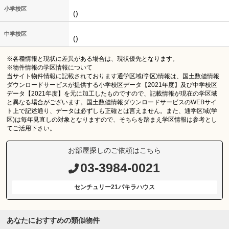
小学校区
()
中学校区
()
※各種情報と現状に差異がある場合は、現状優先となります。
※物件情報の学区情報について
当サイト物件情報に記載されております通学区域(学区)情報は、国土数値情報
ダウンロードサービスが提供する小学校区データ【2021年度】及び中学校区
データ【2021年度】を元に加工したものですので、記載情報が現在の学区域
と異なる場合がございます。国土数値情報ダウンロードサービスのWEBサイ
ト上で記述通り、データは必ずしも正確とは言えません。また、通学区域(学
区)は毎年見直しの対象となりますので、そちらを踏まえ学区情報は参考とし
てご活用下さい。
お部屋探しのご依頼はこちら
03-3984-0021
センチュリー21パキラハウス
あなたにおすすめの類似物件