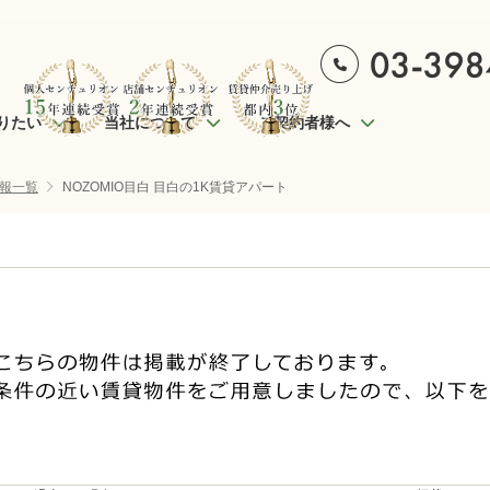
りたい
当社について
ご契約者様へ
報一覧
NOZOMIO目白 目白の1K賃貸アパート