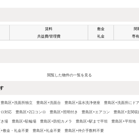
賃料
敷金
間
共益費/管理費
礼金
専
閲覧した物件の一覧を見る
す
豊島区+洗面所独立
豊島区+洗面台
豊島区+温水洗浄便座
豊島区+洗面所にド
ンロ対応
豊島区+2口コンロ
豊島区+照明付き
豊島区+エアコン
豊島区+玄関収
置き場
豊島区+駐輪場
豊島区+防犯カメラ
豊島区+駅まで平坦
豊島区+平坦地
区+敷金・礼金不要
豊島区+礼金不要
豊島区+仲介手数料不要