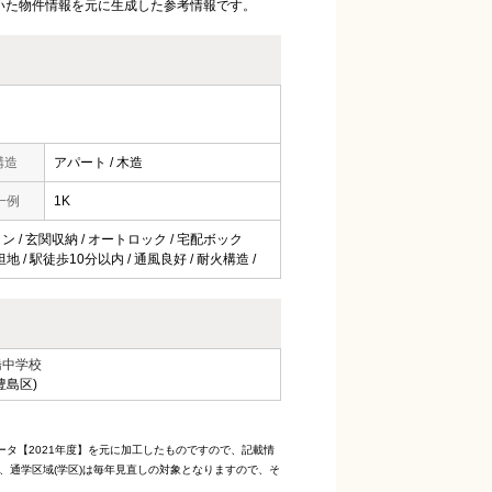
いた物件情報を元に生成した参考情報です。
構造
アパート / 木造
一例
1K
コン / 玄関収納 / オートロック / 宅配ボック
地 / 駅徒歩10分以内 / 通風良好 / 耐火構造 /
橋中学校
豊島区)
ータ【2021年度】を元に加工したものですので、記載情
、通学区域(学区)は毎年見直しの対象となりますので、そ