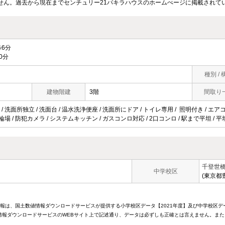
せん。過去から現在までセンチュリー21パキラハウスのホームぺージに掲載されて
6分
0分
種別 / 
建物階建
3階
間取り
 洗面所独立 / 洗面台 / 温水洗浄便座 / 洗面所にドア / トイレ専用 / 照明付き / エア
輪場 / 防犯カメラ / システムキッチン / ガスコンロ対応 / 2口コンロ / 駅まで平坦 / 平坦
千登世
中学校区
(東京都
情報は、国土数値情報ダウンロードサービスが提供する小学校区データ【2021年度】及び中学校区デ
報ダウンロードサービスのWEBサイト上で記述通り、データは必ずしも正確とは言えません。また