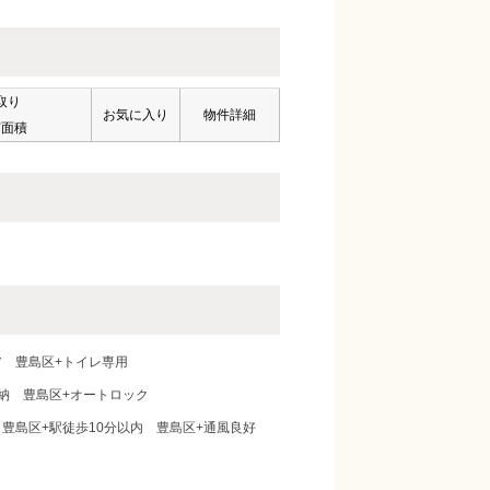
取り
お気に入り
物件詳細
有面積
ア
豊島区+トイレ専用
納
豊島区+オートロック
豊島区+駅徒歩10分以内
豊島区+通風良好