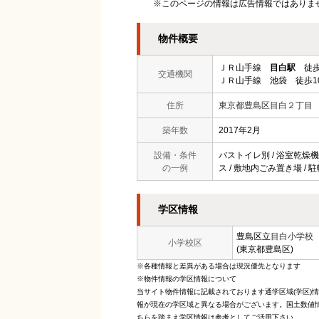
※このページの情報は広告情報ではありま
物件概要
ＪＲ山手線
目白駅
徒歩
交通機関
ＪＲ山手線 池袋 徒歩1
住所
東京都豊島区目白２丁目
築年数
2017年2月
設備・条件
バストイレ別 / 浴室乾燥機 /
の一例
ス / 敷地内ごみ置き場 / 駐
学区情報
豊島区立
目白小学校
小学校区
(東京都豊島区)
※各種情報と差異がある場合は現況優先となります
※物件情報の学区情報について
当サイト物件情報に記載されております通学区域(学区)
報が現在の学区域と異なる場合がございます。国土数値情
ちらを踏まえ学区情報は参考としてご活用下さい。