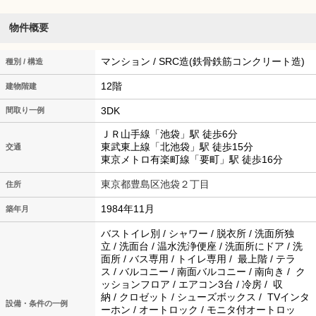
物件概要
マンション / SRC造(鉄骨鉄筋コンクリート造)
種別 / 構造
12階
建物階建
3DK
間取り一例
ＪＲ山手線「池袋」駅 徒歩6分
東武東上線「北池袋」駅 徒歩15分
交通
東京メトロ有楽町線「要町」駅 徒歩16分
東京都豊島区池袋２丁目
住所
1984年11月
築年月
バストイレ別 / シャワー / 脱衣所 / 洗面所独
立 / 洗面台 / 温水洗浄便座 / 洗面所にドア / 洗
面所 / バス専用 / トイレ専用 / 最上階 / テラ
ス / バルコニー / 南面バルコニー / 南向き / ク
ッションフロア / エアコン3台 / 冷房 / 収
納 / クロゼット / シューズボックス / TVインタ
設備・条件の一例
ーホン / オートロック / モニタ付オートロッ