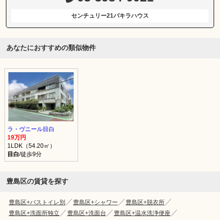
センチュリー21パキラハウス
あなたにおすすめの類似物件
ラ・ヴニール目白
19万円
1LDK（54.20㎡）
目白
/徒歩9分
豊島区の賃貸を探す
豊島区+バストイレ別
豊島区+シャワー
豊島区+脱衣所
豊島区+洗面所独立
豊島区+洗面台
豊島区+温水洗浄便座