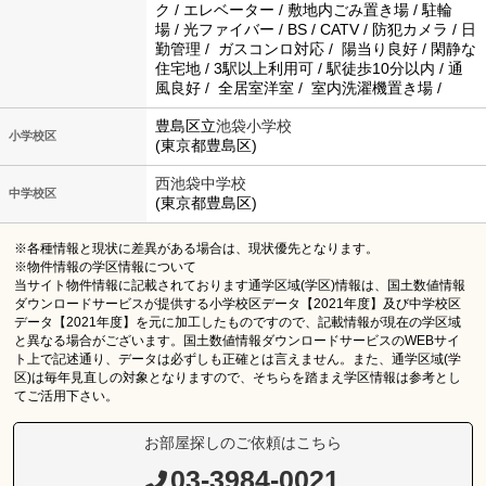
ク / エレベーター / 敷地内ごみ置き場 / 駐輪
場 / 光ファイバー / BS / CATV / 防犯カメラ / 日
勤管理 / ガスコンロ対応 / 陽当り良好 / 閑静な
住宅地 / 3駅以上利用可 / 駅徒歩10分以内 / 通
風良好 / 全居室洋室 / 室内洗濯機置き場 /
豊島区立
池袋小学校
小学校区
(東京都豊島区)
西池袋中学校
中学校区
(東京都豊島区)
※各種情報と現状に差異がある場合は、現状優先となります。
※物件情報の学区情報について
当サイト物件情報に記載されております通学区域(学区)情報は、国土数値情報
ダウンロードサービスが提供する小学校区データ【2021年度】及び中学校区
データ【2021年度】を元に加工したものですので、記載情報が現在の学区域
と異なる場合がございます。国土数値情報ダウンロードサービスのWEBサイ
ト上で記述通り、データは必ずしも正確とは言えません。また、通学区域(学
区)は毎年見直しの対象となりますので、そちらを踏まえ学区情報は参考とし
てご活用下さい。
お部屋探しのご依頼はこちら
03-3984-0021