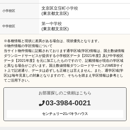
文京区立
窪町小学校
小学校区
(東京都文京区)
第一中学校
中学校区
(東京都文京区)
※各種情報と現状に差異がある場合は、現状優先となります。
※物件情報の学区情報について
当サイト物件情報に記載されております通学区域(学区)情報は、国土数値情報
ダウンロードサービスが提供する小学校区データ【2021年度】及び中学校区
データ【2021年度】を元に加工したものですので、記載情報が現在の学区域
と異なる場合がございます。国土数値情報ダウンロードサービスのWEBサイ
ト上で記述通り、データは必ずしも正確とは言えません。また、通学区域(学
区)は毎年見直しの対象となりますので、そちらを踏まえ学区情報は参考とし
てご活用下さい。
お部屋探しのご依頼はこちら
03-3984-0021
センチュリー21パキラハウス