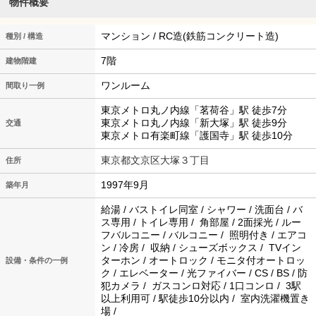
物件概要
マンション / RC造(鉄筋コンクリート造)
種別 / 構造
7階
建物階建
ワンルーム
間取り一例
東京メトロ丸ノ内線「茗荷谷」駅 徒歩7分
東京メトロ丸ノ内線「新大塚」駅 徒歩9分
交通
東京メトロ有楽町線「護国寺」駅 徒歩10分
東京都文京区大塚３丁目
住所
1997年9月
築年月
給湯 / バストイレ同室 / シャワー / 洗面台 / バ
ス専用 / トイレ専用 / 角部屋 / 2面採光 / ルー
フバルコニー / バルコニー / 照明付き / エアコ
ン / 冷房 / 収納 / シューズボックス / TVイン
ターホン / オートロック / モニタ付オートロッ
設備・条件の一例
ク / エレベーター / 光ファイバー / CS / BS / 防
犯カメラ / ガスコンロ対応 / 1口コンロ / 3駅
以上利用可 / 駅徒歩10分以内 / 室内洗濯機置き
場 /