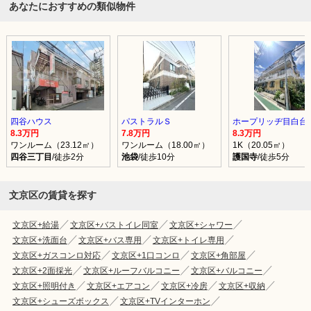
あなたにおすすめの類似物件
四谷ハウス
パストラルＳ
ホープリッヂ目白台
8.3万円
7.8万円
8.3万円
ワンルーム（23.12㎡）
ワンルーム（18.00㎡）
1K（20.05㎡）
四谷三丁目
/徒歩2分
池袋
/徒歩10分
護国寺
/徒歩5分
文京区の賃貸を探す
文京区+給湯
文京区+バストイレ同室
文京区+シャワー
文京区+洗面台
文京区+バス専用
文京区+トイレ専用
文京区+ガスコンロ対応
文京区+1口コンロ
文京区+角部屋
文京区+2面採光
文京区+ルーフバルコニー
文京区+バルコニー
文京区+照明付き
文京区+エアコン
文京区+冷房
文京区+収納
文京区+シューズボックス
文京区+TVインターホン