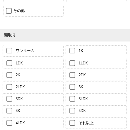
その他
間取り
ワンルーム
1K
1DK
1LDK
2K
2DK
2LDK
3K
3DK
3LDK
4K
4DK
4LDK
それ以上