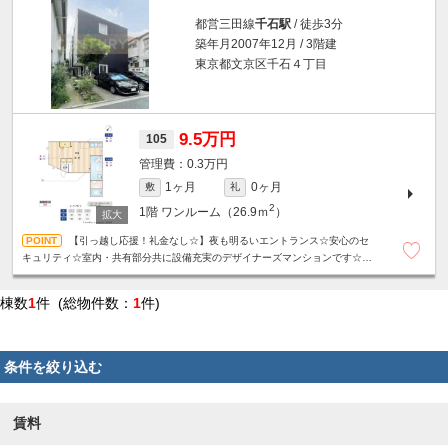
都営三田線
千石駅
/ 徒歩3分
築年月2007年12月 / 3階建
東京都文京区千石４丁目
9.5万円
105
0.3万円
1ヶ月
0ヶ月
敷
礼
2
1階
ワンルーム（26.9ｍ
）
【引っ越し応援！礼金なし☆】夜も明るいエントランス☆安心のセ
キュリティ☆室内・共有部分共に設備充実のデザイナーズマンションです☆魅
力的な天井高3m☆浴室乾燥機☆バス・トイレ別☆駐輪場無料☆
棟数
1
件 (総物件数：
1
件)
条件を絞り込む
賃料