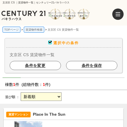
文京区 CS ｜賃貸物件一覧｜センチュリー21パキラハウス
TOPページ
賃貸物件検索
文京区 CS 賃貸物件一覧
選択中の条件
文京区 CS 賃貸物件一覧
条件を変更
条件を保存
棟数
1
件 (総物件数：
1
件)
並び順 ：
Place In The Sun
賃貸マンション