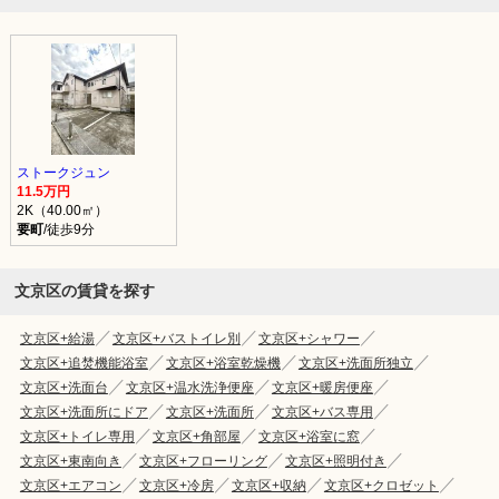
ストークジュン
11.5万円
2K（40.00㎡）
要町
/徒歩9分
文京区の賃貸を探す
文京区+給湯
文京区+バストイレ別
文京区+シャワー
文京区+追焚機能浴室
文京区+浴室乾燥機
文京区+洗面所独立
文京区+洗面台
文京区+温水洗浄便座
文京区+暖房便座
文京区+洗面所にドア
文京区+洗面所
文京区+バス専用
文京区+トイレ専用
文京区+角部屋
文京区+浴室に窓
文京区+東南向き
文京区+フローリング
文京区+照明付き
文京区+エアコン
文京区+冷房
文京区+収納
文京区+クロゼット