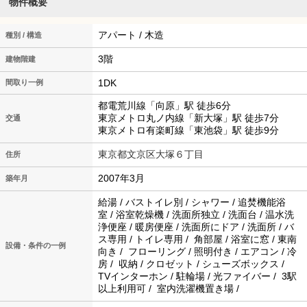
物件概要
アパート / 木造
種別 / 構造
3階
建物階建
1DK
間取り一例
都電荒川線「向原」駅 徒歩6分
東京メトロ丸ノ内線「新大塚」駅 徒歩7分
交通
東京メトロ有楽町線「東池袋」駅 徒歩9分
東京都文京区大塚６丁目
住所
2007年3月
築年月
給湯 / バストイレ別 / シャワー / 追焚機能浴
室 / 浴室乾燥機 / 洗面所独立 / 洗面台 / 温水洗
浄便座 / 暖房便座 / 洗面所にドア / 洗面所 / バ
ス専用 / トイレ専用 / 角部屋 / 浴室に窓 / 東南
設備・条件の一例
向き / フローリング / 照明付き / エアコン / 冷
房 / 収納 / クロゼット / シューズボックス /
TVインターホン / 駐輪場 / 光ファイバー / 3駅
以上利用可 / 室内洗濯機置き場 /