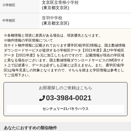
文京区立
青柳小学校
小学校区
(東京都文京区)
音羽中学校
中学校区
(東京都文京区)
※各種情報と現状に差異がある場合は、現状優先となります。
※物件情報の学区情報について
当サイト物件情報に記載されております通学区域(学区)情報は、国土数値情報
ダウンロードサービスが提供する小学校区データ【2021年度】及び中学校区
データ【2021年度】を元に加工したものですので、記載情報が現在の学区域
と異なる場合がございます。国土数値情報ダウンロードサービスのWEBサイ
ト上で記述通り、データは必ずしも正確とは言えません。また、通学区域(学
区)は毎年見直しの対象となりますので、そちらを踏まえ学区情報は参考とし
てご活用下さい。
お部屋探しのご依頼はこちら
03-3984-0021
センチュリー21パキラハウス
あなたにおすすめの類似物件