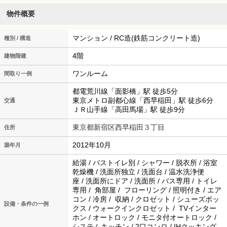
物件概要
マンション / RC造(鉄筋コンクリート造)
種別 / 構造
4階
建物階建
ワンルーム
間取り一例
都電荒川線「面影橋」駅 徒歩5分
東京メトロ副都心線「西早稲田」駅 徒歩6分
交通
ＪＲ山手線「高田馬場」駅 徒歩9分
東京都新宿区西早稲田３丁目
住所
2012年10月
築年月
給湯 / バストイレ別 / シャワー / 脱衣所 / 浴室
乾燥機 / 洗面所独立 / 洗面台 / 温水洗浄便
座 / 洗面所にドア / 洗面所 / バス専用 / トイレ
専用 / 角部屋 / フローリング / 照明付き / エア
コン / 冷房 / 収納 / クロゼット / シューズボッ
設備・条件の一例
クス / ウォークインクロゼット / TVインター
ホン / オートロック / モニタ付オートロック /
システムキッチン / 2口コンロ / IHクッキング