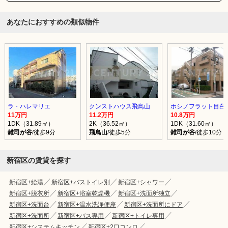
あなたにおすすめの類似物件
ラ・ハレマリエ
クンストハウス飛鳥山
ホシノフラット目白
11万円
11.2万円
10.8万円
1DK（31.89㎡）
2K（36.52㎡）
1DK（31.60㎡）
雑司が谷
/徒歩9分
飛鳥山
/徒歩5分
雑司が谷
/徒歩10分
新宿区の賃貸を探す
新宿区+給湯
新宿区+バストイレ別
新宿区+シャワー
新宿区+脱衣所
新宿区+浴室乾燥機
新宿区+洗面所独立
新宿区+洗面台
新宿区+温水洗浄便座
新宿区+洗面所にドア
新宿区+洗面所
新宿区+バス専用
新宿区+トイレ専用
新宿区+システムキッチン
新宿区+2口コンロ