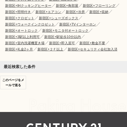
新宿区+IHクッキングヒーター
新宿区+角部屋
新宿区+フローリング
新宿区+照明付き
新宿区+エアコン
新宿区+冷房
新宿区+収納
新宿区+クロゼット
新宿区+シューズボックス
新宿区+ウォークインクロゼット
新宿区+TVインターホン
新宿区+オートロック
新宿区+モニタ付オートロック
新宿区+3駅以上利用可
新宿区+駅徒歩10分以内
新宿区+室内洗濯機置き場
新宿区+即入居可
新宿区+敷金不要
新宿区+礼金2ヶ月
新宿区+２Ｆ以上
新宿区+セキュリティ会社加入済
最近検索した条件
このページをメ
ールで送る