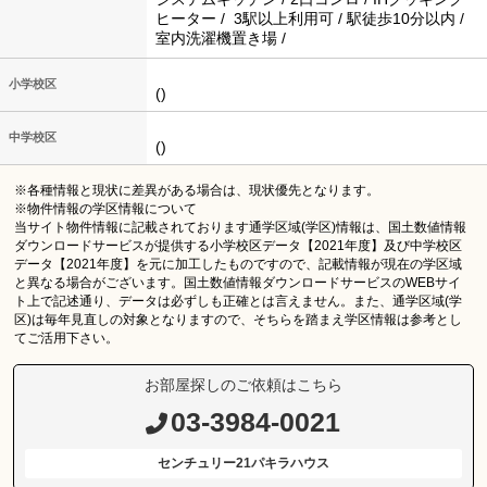
ヒーター / 3駅以上利用可 / 駅徒歩10分以内 /
室内洗濯機置き場 /
小学校区
()
中学校区
()
※各種情報と現状に差異がある場合は、現状優先となります。
※物件情報の学区情報について
当サイト物件情報に記載されております通学区域(学区)情報は、国土数値情報
ダウンロードサービスが提供する小学校区データ【2021年度】及び中学校区
データ【2021年度】を元に加工したものですので、記載情報が現在の学区域
と異なる場合がございます。国土数値情報ダウンロードサービスのWEBサイ
ト上で記述通り、データは必ずしも正確とは言えません。また、通学区域(学
区)は毎年見直しの対象となりますので、そちらを踏まえ学区情報は参考とし
てご活用下さい。
お部屋探しのご依頼はこちら
03-3984-0021
センチュリー21パキラハウス