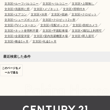
文京区+ルーフバルコニー
文京区+バルコニー
文京区+上階無し
文京区+洗面所に窓
文京区+メゾネット
文京区+照明付き
文京区+エアコン
文京区+冷房
文京区+収納
文京区+クロゼット
文京区+シューズボックス
文京区+クロゼット2ヶ所
文京区+TVインターホン
文京区+宅配ボックス
文京区+防犯カメラ
文京区+ネット使用料不要
文京区+平面駐車場
文京区+3駅以上利用可
文京区+全居室洋室
文京区+室内洗濯機置き場
文京区+即入居可
文京区+敷金1ヶ月
文京区+礼金1ヶ月
最近検索した条件
このページをメ
ールで送る