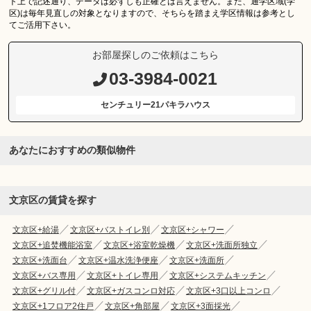
ト上で記述通り、データは必ずしも正確とは言えません。また、通学区域(学
区)は毎年見直しの対象となりますので、そちらを踏まえ学区情報は参考とし
てご活用下さい。
お部屋探しのご依頼はこちら
03-3984-0021
センチュリー21パキラハウス
あなたにおすすめの類似物件
文京区の賃貸を探す
文京区+給湯
文京区+バストイレ別
文京区+シャワー
文京区+追焚機能浴室
文京区+浴室乾燥機
文京区+洗面所独立
文京区+洗面台
文京区+温水洗浄便座
文京区+洗面所
文京区+バス専用
文京区+トイレ専用
文京区+システムキッチン
文京区+グリル付
文京区+ガスコンロ対応
文京区+3口以上コンロ
文京区+1フロア2住戸
文京区+角部屋
文京区+3面採光