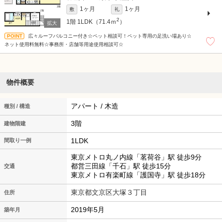
1ヶ月
1ヶ月
敷
礼
2
1階
1LDK（71.4ｍ
）
広々ルーフバルコニー付き☆ペット相談可！ペット専用の足洗い場あり☆
ネット使用料無料☆事務所・店舗等用途使用相談可☆
物件概要
アパート / 木造
種別 / 構造
3階
建物階建
1LDK
間取り一例
東京メトロ丸ノ内線「茗荷谷」駅 徒歩9分
都営三田線「千石」駅 徒歩15分
交通
東京メトロ有楽町線「護国寺」駅 徒歩18分
東京都文京区大塚３丁目
住所
2019年5月
築年月