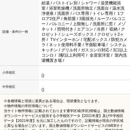
給湯 / バストイレ別 / シャワー / 追焚機能浴
室 / 浴室乾燥機 / 洗面所独立 / 洗面台 / 温水洗
浄便座 / 洗面所 / バス専用 / トイレ専用 / 1フ
ロア2住戸 / 角部屋 / 3面採光 / ルーフバルコニ
ー / バルコニー / 上階無し / 洗面所に窓 / メゾ
ネット / 照明付き / エアコン / 冷房 / 収納 / ク
設備・条件の一例
ロゼット / シューズボックス / クロゼット2ヶ
所 / TVインターホン / 宅配ボックス / 防犯カメ
ラ / ネット使用料不要 / 平面駐車場 / システム
キッチン / グリル付 / ガスコンロ対応 / 3口以上
コンロ / 3駅以上利用可 / 全居室洋室 / 室内洗
濯機置き場 /
小学校区
()
中学校区
()
※各種情報と現状に差異がある場合は、現状優先となります。
※物件情報の学区情報について
当サイト物件情報に記載されております通学区域(学区)情報は、国土数値情報
ダウンロードサービスが提供する小学校区データ【2021年度】及び中学校区
データ【2021年度】を元に加工したものですので、記載情報が現在の学区域
と異なる場合がございます。国土数値情報ダウンロードサービスのWEBサイ