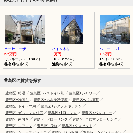
カーサローザ
ハイム木村
ハニーコムⅡ
6.5万円
7万円
7.3万円
ワンルーム（19.80㎡）
1K（16.52㎡）
1K（20.70㎡）
椎名町
/徒歩5分
池袋
/徒歩5分
椎名町
/徒歩4分
豊島区の賃貸を探す
豊島区+給湯
豊島区+バストイレ別
豊島区+シャワー
豊島区+洗面台
豊島区+温水洗浄便座
豊島区+バス専用
豊島区+トイレ専用
豊島区+システムキッチン
豊島区+ガスコンロ対応
豊島区+1口コンロ
豊島区+バルコニー
豊島区+南向き
豊島区+フローリング
豊島区+全居室フローリング
豊島区+エアコン
豊島区+収納
豊島区+クロゼット
豊島区+シューズボックス
豊島区+床下収納
豊島区+TVインターホン