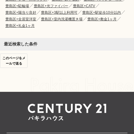
豊島区+駐輪場
豊島区+光ファイバー
豊島区+CATV
豊島区+陽当り良好
豊島区+3駅以上利用可
豊島区+駅徒歩10分以内
豊島区+全居室洋室
豊島区+室内洗濯機置き場
豊島区+敷金1ヶ月
豊島区+礼金1ヶ月
最近検索した条件
このページをメ
ールで送る