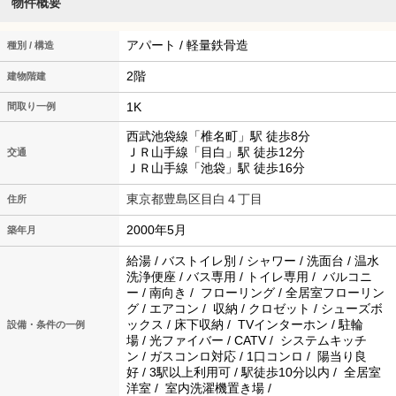
物件概要
アパート / 軽量鉄骨造
種別 / 構造
2階
建物階建
1K
間取り一例
西武池袋線「椎名町」駅 徒歩8分
ＪＲ山手線「目白」駅 徒歩12分
交通
ＪＲ山手線「池袋」駅 徒歩16分
東京都豊島区目白４丁目
住所
2000年5月
築年月
給湯 / バストイレ別 / シャワー / 洗面台 / 温水
洗浄便座 / バス専用 / トイレ専用 / バルコニ
ー / 南向き / フローリング / 全居室フローリン
グ / エアコン / 収納 / クロゼット / シューズボ
ックス / 床下収納 / TVインターホン / 駐輪
設備・条件の一例
場 / 光ファイバー / CATV / システムキッチ
ン / ガスコンロ対応 / 1口コンロ / 陽当り良
好 / 3駅以上利用可 / 駅徒歩10分以内 / 全居室
洋室 / 室内洗濯機置き場 /