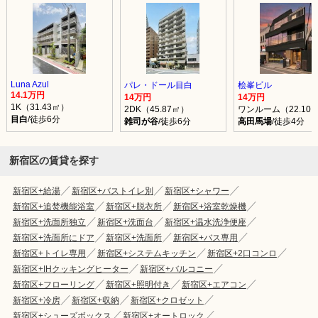
Luna Azul
パレ・ドール目白
桧峯ビル
14.1万円
14万円
14万円
1K（31.43㎡）
2DK（45.87㎡）
ワンルーム（22.10
目白
/徒歩6分
雑司が谷
/徒歩6分
高田馬場
/徒歩4分
新宿区の賃貸を探す
新宿区+給湯
新宿区+バストイレ別
新宿区+シャワー
新宿区+追焚機能浴室
新宿区+脱衣所
新宿区+浴室乾燥機
新宿区+洗面所独立
新宿区+洗面台
新宿区+温水洗浄便座
新宿区+洗面所にドア
新宿区+洗面所
新宿区+バス専用
新宿区+トイレ専用
新宿区+システムキッチン
新宿区+2口コンロ
新宿区+IHクッキングヒーター
新宿区+バルコニー
新宿区+フローリング
新宿区+照明付き
新宿区+エアコン
新宿区+冷房
新宿区+収納
新宿区+クロゼット
新宿区+シューズボックス
新宿区+オートロック