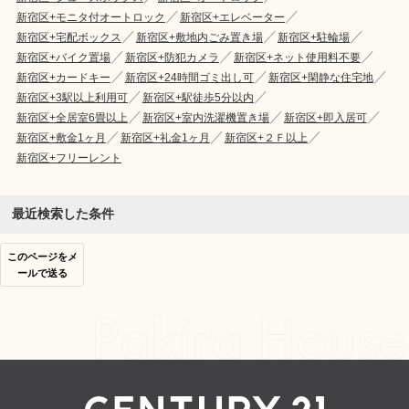
新宿区+モニタ付オートロック
新宿区+エレベーター
新宿区+宅配ボックス
新宿区+敷地内ごみ置き場
新宿区+駐輪場
新宿区+バイク置場
新宿区+防犯カメラ
新宿区+ネット使用料不要
新宿区+カードキー
新宿区+24時間ゴミ出し可
新宿区+閑静な住宅地
新宿区+3駅以上利用可
新宿区+駅徒歩5分以内
新宿区+全居室6畳以上
新宿区+室内洗濯機置き場
新宿区+即入居可
新宿区+敷金1ヶ月
新宿区+礼金1ヶ月
新宿区+２Ｆ以上
新宿区+フリーレント
最近検索した条件
このページをメ
ールで送る