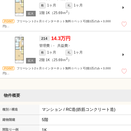
1ヶ月
1ヶ月
敷
礼
2
1階
1K（25.69ｍ
）
フリーレント2ヶ月☆インターネット無料☆ペット可(猫1匹のみ＋3,000
円)
※バイク置場3,300円(税込)/月※駐輪場 上段無料/下段330円/大550円(税込)※フリー
レント特約解約違約金有
14.3万円
214
-
-
1ヶ月
1ヶ月
敷
礼
2
2階
1K（25.69ｍ
）
フリーレント2ヶ月☆インターネット無料☆ペット可(猫1匹のみ＋3,000
円)
※バイク置場3,300円(税込)/月※駐輪場 上段無料/下段330円/大550円(税込)※フリー
レント特約解約違約金有
物件概要
マンション / RC造(鉄筋コンクリート造)
種別 / 構造
5階
建物階建
1K
間取り一例