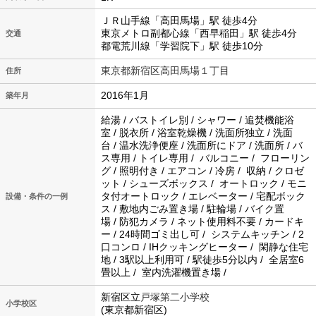
ＪＲ山手線「高田馬場」駅 徒歩4分
東京メトロ副都心線「西早稲田」駅 徒歩4分
交通
都電荒川線「学習院下」駅 徒歩10分
東京都新宿区高田馬場１丁目
住所
2016年1月
築年月
給湯 / バストイレ別 / シャワー / 追焚機能浴
室 / 脱衣所 / 浴室乾燥機 / 洗面所独立 / 洗面
台 / 温水洗浄便座 / 洗面所にドア / 洗面所 / バ
ス専用 / トイレ専用 / バルコニー / フローリン
グ / 照明付き / エアコン / 冷房 / 収納 / クロゼ
ット / シューズボックス / オートロック / モニ
タ付オートロック / エレベーター / 宅配ボック
設備・条件の一例
ス / 敷地内ごみ置き場 / 駐輪場 / バイク置
場 / 防犯カメラ / ネット使用料不要 / カードキ
ー / 24時間ゴミ出し可 / システムキッチン / 2
口コンロ / IHクッキングヒーター / 閑静な住宅
地 / 3駅以上利用可 / 駅徒歩5分以内 / 全居室6
畳以上 / 室内洗濯機置き場 /
新宿区立
戸塚第二小学校
小学校区
(東京都新宿区)