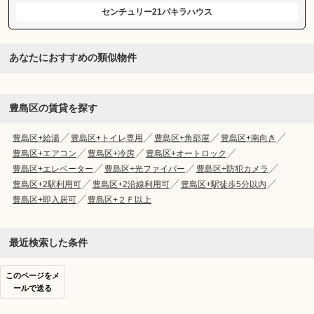
センチュリー21パキラハウス
あなたにおすすめの類似物件
豊島区の賃貸を探す
豊島区+給湯
豊島区+トイレ専用
豊島区+角部屋
豊島区+南向き
豊島区+エアコン
豊島区+冷房
豊島区+オートロック
豊島区+エレベーター
豊島区+光ファイバー
豊島区+防犯カメラ
豊島区+2駅利用可
豊島区+2沿線利用可
豊島区+駅徒歩5分以内
豊島区+即入居可
豊島区+２Ｆ以上
最近検索した条件
このページをメ
ールで送る