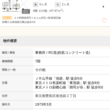
0ヶ月
2ヶ月
敷
礼
2
4階
その他（47.47ｍ
）
２４時間使用可☆セコム対応☆駐車場完備
緑豊かな南池袋公園は徒歩2分
物件概要
事務所 / RC造(鉄筋コンクリート造)
種別 / 構造
7階
建物階建
その他
間取り一例
ＪＲ山手線「池袋」駅 徒歩5分
東京メトロ有楽町線「東池袋」駅 徒歩8分
交通
東京メトロ副都心線「雑司が谷」駅 徒歩9分
東京都豊島区南池袋２丁目
住所
1973年3月
築年月