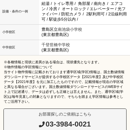
給湯 / トイレ専用 / 角部屋 / 南向き / エアコ
ン / 冷房 / オートロック / エレベーター / 光フ
設備・条件の一例
ァイバー / 防犯カメラ / 2駅利用可 / 2沿線利用
可 / 駅徒歩5分以内 /
豊島区立
南池袋小学校
小学校区
(東京都豊島区)
千登世橋中学校
中学校区
(東京都豊島区)
※各種情報と現状に差異がある場合は、現状優先となります。
※物件情報の学区情報について
当サイト物件情報に記載されております通学区域(学区)情報は、国土数値情報
ダウンロードサービスが提供する小学校区データ【2021年度】及び中学校区
データ【2021年度】を元に加工したものですので、記載情報が現在の学区域
と異なる場合がございます。国土数値情報ダウンロードサービスのWEBサイ
ト上で記述通り、データは必ずしも正確とは言えません。また、通学区域(学
区)は毎年見直しの対象となりますので、そちらを踏まえ学区情報は参考とし
てご活用下さい。
お部屋探しのご依頼はこちら
03-3984-0021