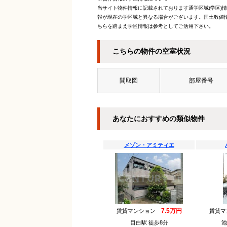
当サイト物件情報に記載されております通学区域(学区)
報が現在の学区域と異なる場合がございます。国土数値情
ちらを踏まえ学区情報は参考としてご活用下さい。
こちらの物件の空室状況
間取図
部屋番号
あなたにおすすめの類似物件
メゾン・アミティエ
7.5万円
賃貸マンション
賃貸
目白駅 徒歩8分
池