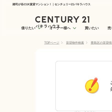
雑司が谷の1K賃貸マンション！｜センチュリー21パキラハウス
借りたい
オーナー様へ
買いたい
売
TOPページ
賃貸物件検索
豊島区の賃貸情