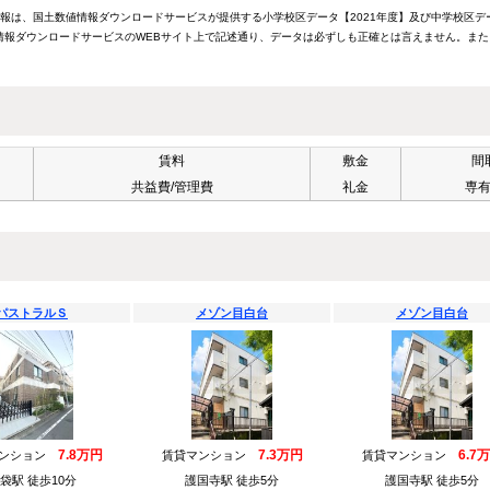
情報は、国土数値情報ダウンロードサービスが提供する小学校区データ【2021年度】及び中学校区デ
報ダウンロードサービスのWEBサイト上で記述通り、データは必ずしも正確とは言えません。また
賃料
敷金
間
共益費/管理費
礼金
専
パストラルＳ
メゾン目白台
メゾン目白台
7.8万円
7.3万円
6.7
マンション
賃貸マンション
賃貸マンション
袋駅 徒歩10分
護国寺駅 徒歩5分
護国寺駅 徒歩5分