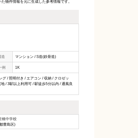
いた物件情報を元に生成した参考情報です。
構造
マンション / S造(鉄骨造)
一例
1K
グ / 照明付き / エアコン / 収納 / クロゼッ
宅地 / 3駅以上利用可 / 駅徒歩5分以内 / 通風良
世橋中学校
都豊島区)