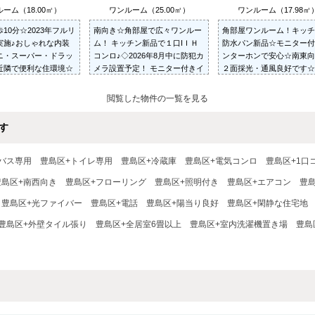
ーム（18.00㎡）
ワンルーム（25.00㎡）
ワンルーム（17.98㎡
10分☆2023年フルリ
南向き☆角部屋で広々ワンルー
角部屋ワンルーム！キッチ
実施♪おしゃれな内装
ム！ キッチン新品で１口IＩＨ
防水パン新品☆モニター付
ニ・スーパー・ドラッ
コンロ♪◇2026年8月中に防犯カ
ンターホンで安心☆南東向
近隣で便利な住環境☆
メラ設置予定！ モニター付きイ
２面採光・通風良好です☆
ンターホンで安心！閑静な住宅
サッシ☆室内洗濯機置き場
街☆駐輪スペース無料☆※法人
☆2026年8月中に防犯カ
閲覧した物件の一覧を見る
契約可
置予定！
す
バス専用
豊島区+トイレ専用
豊島区+冷蔵庫
豊島区+電気コンロ
豊島区+1口
豊島区+南西向き
豊島区+フローリング
豊島区+照明付き
豊島区+エアコン
豊
豊島区+光ファイバー
豊島区+電話
豊島区+陽当り良好
豊島区+閑静な住宅地
豊島区+外壁タイル張り
豊島区+全居室6畳以上
豊島区+室内洗濯機置き場
豊島