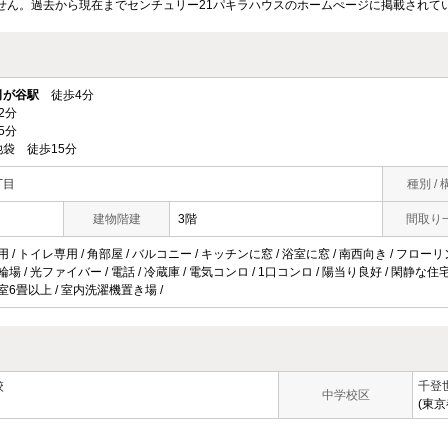
せん。過去から現在までセンチュリー21パキラハウスのホームぺージに掲載されて
司が谷駅
徒歩4分
2分
5分
袋 徒歩15分
丁目
種別 / 
建物階建
3階
間取り
用 / トイレ専用 / 角部屋 / バルコニー / キッチンに窓 / 浴室に窓 / 南西向き / フローリン
輪場 / 光ファイバー / 電話 / 冷蔵庫 / 電気コンロ / 1口コンロ / 陽当り良好 / 閑静な住
居室6畳以上 / 室内洗濯機置き場 /
校
千登
中学校区
(東京