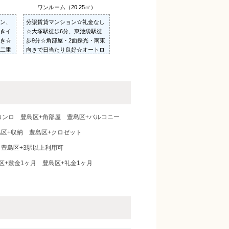
）
ワンルーム（20.25㎡）
ン、
分譲賃貸マンション☆礼金なし
きイ
☆大塚駅徒歩6分、東池袋駅徒
き☆
歩9分☆角部屋・2面採光・南東
二重
向きで日当たり良好☆オートロ
あり
ック・インターホン完備で女性
メラ設
も安心☆
コンロ
豊島区+角部屋
豊島区+バルコニー
島区+収納
豊島区+クロゼット
豊島区+3駅以上利用可
区+敷金1ヶ月
豊島区+礼金1ヶ月