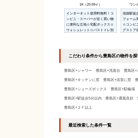
1K（20.09㎡）
ワンル
インターネット使用料無料！コ
池袋駅徒歩
ンビニ・スーパーが近く買い物
フォーム
に便利な立地☆宅配ボックス☆
☆コンビ
ウォシュレット☆バストイレ別
グストア
☆防犯シャッター☆TVモニター
付きインターホン☆
こだわり条件から豊島区の物件を探
豊島区+シャワー
豊島区+洗面台
豊島区+
豊島区+キッチンに窓
豊島区+浴室に窓
豊島区+シューズボックス
豊島区+駐輪場
豊島区+駅徒歩5分以内
豊島区+通風良好
豊島区+２Ｆ以上
最近検索した条件一覧