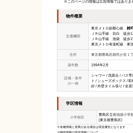
※このページの情報は広告情報ではありま
物件概要
東京メトロ副都心線
雑
ＪＲ山手線 目白 徒歩1
交通機関
ＪＲ山手線 池袋 徒歩1
東京メトロ有楽町線 東池
住所
東京都豊島区雑司が谷１
築年数
1994年2月
シャワー / 洗面台 / バス専
設備・条件
ト / シューズボックス / 駐
の一例
好 / 外壁タイル張り / 全
学区情報
豊島区立
南池袋小学
小学校区
(東京都豊島区)
※各種情報と差異がある場合は現況優先となります
※物件情報の学区情報について