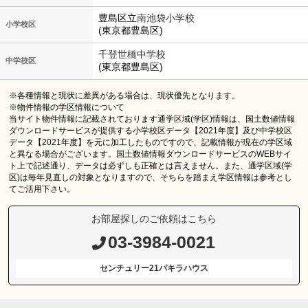
豊島区立
南池袋小学校
小学校区
(東京都豊島区)
千登世橋中学校
中学校区
(東京都豊島区)
※各種情報と現状に差異がある場合は、現状優先となります。
※物件情報の学区情報について
当サイト物件情報に記載されております通学区域(学区)情報は、国土数値情報
ダウンロードサービスが提供する小学校区データ【2021年度】及び中学校区
データ【2021年度】を元に加工したものですので、記載情報が現在の学区域
と異なる場合がございます。国土数値情報ダウンロードサービスのWEBサイ
ト上で記述通り、データは必ずしも正確とは言えません。また、通学区域(学
区)は毎年見直しの対象となりますので、そちらを踏まえ学区情報は参考とし
てご活用下さい。
お部屋探しのご依頼はこちら
03-3984-0021
センチュリー21パキラハウス