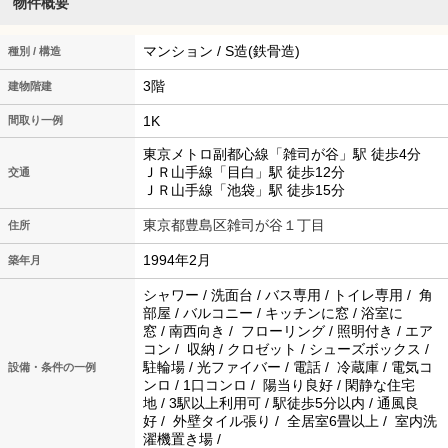
物件概要
マンション / S造(鉄骨造)
種別 / 構造
3階
建物階建
1K
間取り一例
東京メトロ副都心線「雑司が谷」駅 徒歩4分
ＪＲ山手線「目白」駅 徒歩12分
交通
ＪＲ山手線「池袋」駅 徒歩15分
東京都豊島区雑司が谷１丁目
住所
1994年2月
築年月
シャワー / 洗面台 / バス専用 / トイレ専用 / 角
部屋 / バルコニー / キッチンに窓 / 浴室に
窓 / 南西向き / フローリング / 照明付き / エア
コン / 収納 / クロゼット / シューズボックス /
駐輪場 / 光ファイバー / 電話 / 冷蔵庫 / 電気コ
設備・条件の一例
ンロ / 1口コンロ / 陽当り良好 / 閑静な住宅
地 / 3駅以上利用可 / 駅徒歩5分以内 / 通風良
好 / 外壁タイル張り / 全居室6畳以上 / 室内洗
濯機置き場 /