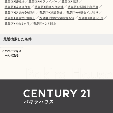
豊島区+駐輪場
豊島区+光ファイバー
豊島区+電話
豊島区+陽当り良好
豊島区+閑静な住宅地
豊島区+3駅以上利用可
豊島区+駅徒歩5分以内
豊島区+通風良好
豊島区+外壁タイル張り
豊島区+全居室6畳以上
豊島区+室内洗濯機置き場
豊島区+敷金1ヶ月
豊島区+礼金1ヶ月
豊島区+２Ｆ以上
最近検索した条件
このページをメ
ールで送る