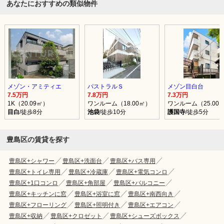
あなたにおすすめの類似物件
メゾン・アミティエ
パストラルＳ
メゾン目白台
7.5万円
7.8万円
7.3万円
1K（20.09㎡）
ワンルーム（18.00㎡）
ワンルーム（25.00
目白
/徒歩8分
池袋
/徒歩10分
護国寺
/徒歩5分
豊島区の賃貸を探す
豊島区+シャワー
豊島区+洗面台
豊島区+バス専用
豊島区+トイレ専用
豊島区+冷蔵庫
豊島区+電気コンロ
豊島区+1口コンロ
豊島区+角部屋
豊島区+バルコニー
豊島区+キッチンに窓
豊島区+浴室に窓
豊島区+南西向き
豊島区+フローリング
豊島区+照明付き
豊島区+エアコン
豊島区+収納
豊島区+クロゼット
豊島区+シューズボックス