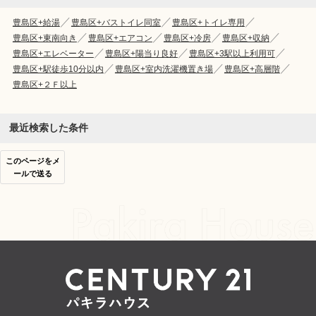
豊島区+給湯
豊島区+バストイレ同室
豊島区+トイレ専用
豊島区+東南向き
豊島区+エアコン
豊島区+冷房
豊島区+収納
豊島区+エレベーター
豊島区+陽当り良好
豊島区+3駅以上利用可
豊島区+駅徒歩10分以内
豊島区+室内洗濯機置き場
豊島区+高層階
豊島区+２Ｆ以上
最近検索した条件
このページをメ
ールで送る