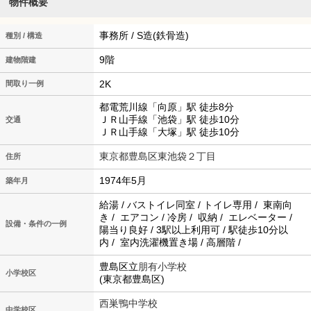
物件概要
事務所 / S造(鉄骨造)
種別 / 構造
9階
建物階建
2K
間取り一例
都電荒川線「向原」駅 徒歩8分
ＪＲ山手線「池袋」駅 徒歩10分
交通
ＪＲ山手線「大塚」駅 徒歩10分
東京都豊島区東池袋２丁目
住所
1974年5月
築年月
給湯 / バストイレ同室 / トイレ専用 / 東南向
き / エアコン / 冷房 / 収納 / エレベーター /
設備・条件の一例
陽当り良好 / 3駅以上利用可 / 駅徒歩10分以
内 / 室内洗濯機置き場 / 高層階 /
豊島区立
朋有小学校
小学校区
(東京都豊島区)
西巣鴨中学校
中学校区