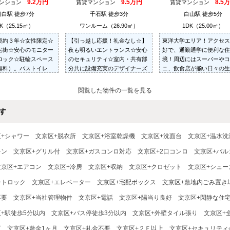
9.2万円
9.5万円
8.5
マンション
賃貸マンション
賃貸マンション
目白駅 徒歩7分
千石駅 徒歩3分
白山駅 徒歩5分
K（25.15㎡）
ワンルーム（26.90㎡）
1DK（25.00㎡）
契約３年☆女性限定☆
【引っ越し応援！礼金なし☆】
東洋大学エリア！アクセス
宅街☆安心のモニター
夜も明るいエントランス☆安心
好で、通勤通学に便利な住
ロック☆駐輪スペース
のセキュリティ☆室内・共有部
境！周辺にはスーパーやコ
無料）。バストイレ
分共に設備充実のデザイナーズ
ニ、飲食店が揃い日々の生
洗面台（シャンプード
マンションです☆魅力的な天井
も便利です。角部屋☆2面
）、ウォシュレット、
高3m☆浴室乾燥機☆バス・トイ
☆フローリング☆洗濯機置
閲覧した物件の一覧を見る
機置場、床下収納あり
レ別☆駐輪場無料☆
す
区+シャワー
文京区+脱衣所
文京区+浴室乾燥機
文京区+洗面台
文京区+温水洗
チン
文京区+グリル付
文京区+ガスコンロ対応
文京区+2口コンロ
文京区+バル
文京区+エアコン
文京区+冷房
文京区+収納
文京区+クロゼット
文京区+シュー
ートロック
文京区+エレベーター
文京区+宅配ボックス
文京区+敷地内ごみ置き
不要
文京区+当社管理物件
文京区+電話
文京区+陽当り良好
文京区+閑静な住
+駅徒歩5分以内
文京区+バス停徒歩3分以内
文京区+外壁タイル張り
文京区+
可
文京区+敷金1ヶ月
文京区+礼金不要
文京区+２Ｆ以上
文京区+セキュリティ