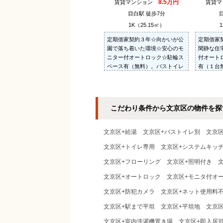
8.5万円
賃貸マンション
賃貸
目白駅 徒歩7分
1K（25.15㎡）
1
定期借家契約３年☆向かいが公
定期借家
園で落ち着いた環境☆安心のモ
閑静な住
ニター付オートロック☆駐輪ス
付オート
ペース有（無料）。バストイレ
有（１台
別、独立洗面台（シャンプード
別、独立
レッサー）、ウォシュレット、
レッサー
室内洗濯機置場、床下収納あり
室内洗濯
☆
☆
こだわり条件から文京区の物件を探
文京区+給湯
文京区+バストイレ別
文京
文京区+トイレ専用
文京区+システムキッ
文京区+フローリング
文京区+照明付き
文京区+オートロック
文京区+モニタ付オ
文京区+防犯カメラ
文京区+ネット使用料
文京区+駅まで平坦
文京区+平坦地
文京区
文京区+室内洗濯機置き場
文京区+即入居