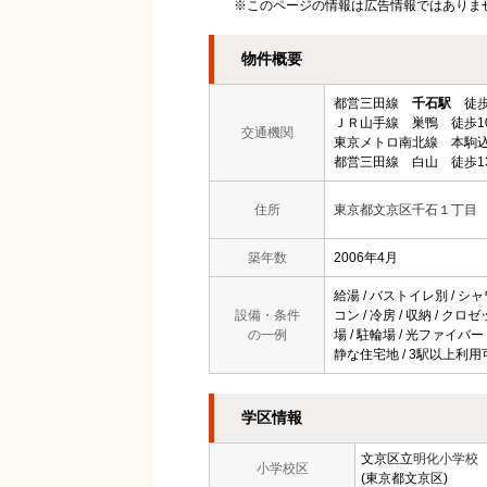
※このページの情報は広告情報ではありま
物件概要
都営三田線
千石駅
徒歩
ＪＲ山手線 巣鴨 徒歩1
交通機関
東京メトロ南北線 本駒込
都営三田線 白山 徒歩1
住所
東京都文京区千石１丁目
築年数
2006年4月
給湯 / バストイレ別 / シャ
設備・条件
コン / 冷房 / 収納 / 
の一例
場 / 駐輪場 / 光ファイバー
静な住宅地 / 3駅以上利用可
学区情報
文京区立
明化小学校
小学校区
(東京都文京区)