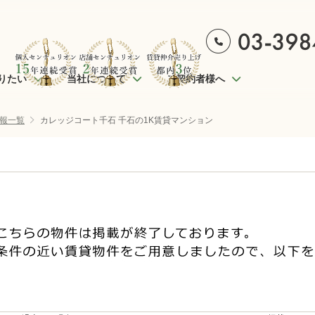
りたい
当社について
ご契約者様へ
報一覧
カレッジコート千石 千石の1K賃貸マンション