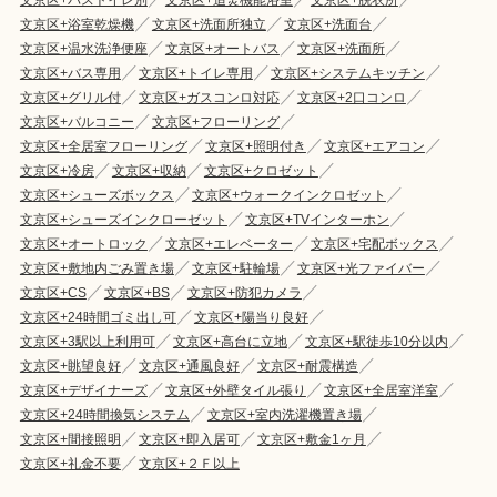
文京区+浴室乾燥機
文京区+洗面所独立
文京区+洗面台
文京区+温水洗浄便座
文京区+オートバス
文京区+洗面所
文京区+バス専用
文京区+トイレ専用
文京区+システムキッチン
文京区+グリル付
文京区+ガスコンロ対応
文京区+2口コンロ
文京区+バルコニー
文京区+フローリング
文京区+全居室フローリング
文京区+照明付き
文京区+エアコン
文京区+冷房
文京区+収納
文京区+クロゼット
文京区+シューズボックス
文京区+ウォークインクロゼット
文京区+シューズインクローゼット
文京区+TVインターホン
文京区+オートロック
文京区+エレベーター
文京区+宅配ボックス
文京区+敷地内ごみ置き場
文京区+駐輪場
文京区+光ファイバー
文京区+CS
文京区+BS
文京区+防犯カメラ
文京区+24時間ゴミ出し可
文京区+陽当り良好
文京区+3駅以上利用可
文京区+高台に立地
文京区+駅徒歩10分以内
文京区+眺望良好
文京区+通風良好
文京区+耐震構造
文京区+デザイナーズ
文京区+外壁タイル張り
文京区+全居室洋室
文京区+24時間換気システム
文京区+室内洗濯機置き場
文京区+間接照明
文京区+即入居可
文京区+敷金1ヶ月
文京区+礼金不要
文京区+２Ｆ以上