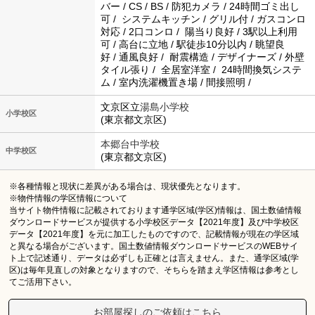
バー / CS / BS / 防犯カメラ / 24時間ゴミ出し
可 / システムキッチン / グリル付 / ガスコンロ
対応 / 2口コンロ / 陽当り良好 / 3駅以上利用
可 / 高台に立地 / 駅徒歩10分以内 / 眺望良
好 / 通風良好 / 耐震構造 / デザイナーズ / 外壁
タイル張り / 全居室洋室 / 24時間換気システ
ム / 室内洗濯機置き場 / 間接照明 /
文京区立
湯島小学校
小学校区
(東京都文京区)
本郷台中学校
中学校区
(東京都文京区)
※各種情報と現状に差異がある場合は、現状優先となります。
※物件情報の学区情報について
当サイト物件情報に記載されております通学区域(学区)情報は、国土数値情報
ダウンロードサービスが提供する小学校区データ【2021年度】及び中学校区
データ【2021年度】を元に加工したものですので、記載情報が現在の学区域
と異なる場合がございます。国土数値情報ダウンロードサービスのWEBサイ
ト上で記述通り、データは必ずしも正確とは言えません。また、通学区域(学
区)は毎年見直しの対象となりますので、そちらを踏まえ学区情報は参考とし
てご活用下さい。
お部屋探しのご依頼はこちら