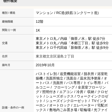
物件概要
マンション / RC造(鉄筋コンクリート造)
種別 / 構造
12階
建物階建
1K
間取り一例
東京メトロ丸ノ内線「御茶ノ水」駅 徒歩7分
東京メトロ丸ノ内線「本郷三丁目」駅 徒歩9分
交通
東京メトロ千代田線「新御茶ノ水」駅 徒歩9分
東京都文京区湯島２丁目
住所
2019年10月
築年月
バストイレ別 / 追焚機能浴室 / 脱衣所 / 浴室乾
燥機 / 洗面所独立 / 洗面台 / 温水洗浄便座 / オ
ートバス / 洗面所 / バス専用 / トイレ専用 / バ
ルコニー / フローリング / 全居室フローリン
グ / 照明付き / エアコン / 冷房 / 収納 / クロゼ
ット / シューズボックス / ウォークインクロゼ
ット / シューズインクローゼット / TVインタ
ーホン / オートロック / エレベーター / 宅配ボ
設備・条件の一例
ックス / 敷地内ごみ置き場 / 駐輪場 / 光ファイ