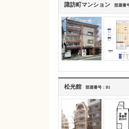
諏訪町マンション
部屋番号
松光館
部屋番号：B1