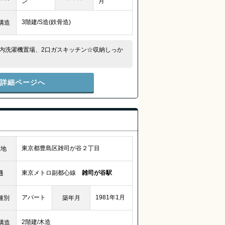
ン
月
3階建/S造(鉄骨造)
構造
内洗濯機置場、2口ガスキッチン☆収納しっか
件詳細ページへ
東京都豊島区雑司が谷２丁目
在地
東京メトロ副都心線
雑司が谷駅
通
アパート
1981年1月
種別
築年月
2階建/木造
構造