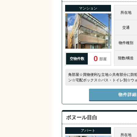
マンション
所在地
交通
物件種別
0
階数/構造
空物件数
部屋
角部屋☆買物便利な立地☆共有部分に防
ン☆宅配ボックス☆バス・トイレ別☆ウ
機置場☆室内物干し☆
物件詳細
ボヌール目白
アパート
所在地