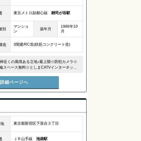
東京メトロ副都心線
雑司が谷駅
通
マンショ
1986年10
種別
築年月
ン
月
3階建/RC造(鉄筋コンクリート造)
構造
母神近くの風情ある立地♪最上階☆防犯カメラ☆
輪スペース無料☆としまCATVインターネット
件詳細ページへ
東京都新宿区下落合３丁目
在地
ＪＲ山手線
池袋駅
通