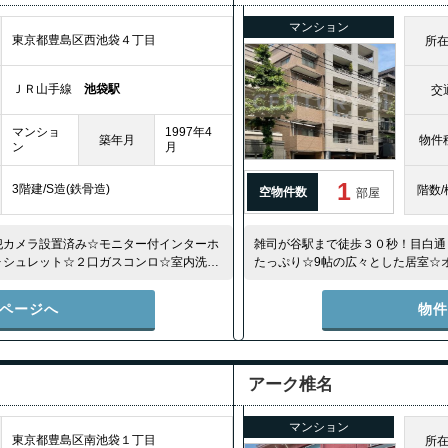
マンション
東京都豊島区西池袋４丁目
所
ＪＲ山手線
池袋駅
交
マンショ
1997年4
築年月
物件
ン
月
1
3階建/S造(鉄骨造)
階数/
空物件数
部屋
犯カメラ設置済み☆モニター付インターホ
雑司が谷駅まで徒歩３０秒！目白通
ォシュレット☆２口ガスコンロ☆室内洗濯
たっぷり☆9帖の広々とした居室☆
通風良好☆宅配BOX☆バス・トイ
ページへ
物
アーク椎名
マンション
東京都豊島区南池袋１丁目
所