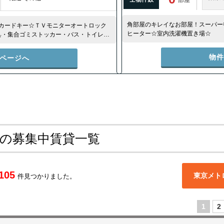
角部屋のキレイなお部屋！スーパー
カードキー☆ＴＶモニターオートロック
ヒーター☆室内洗濯機置き場☆
具・集合ゴミストッカー・バス・トイレ
、設備充実☆
物
ページへ
 の募集中賃貸一覧
105
東京メト
件見つかりました。
1
2