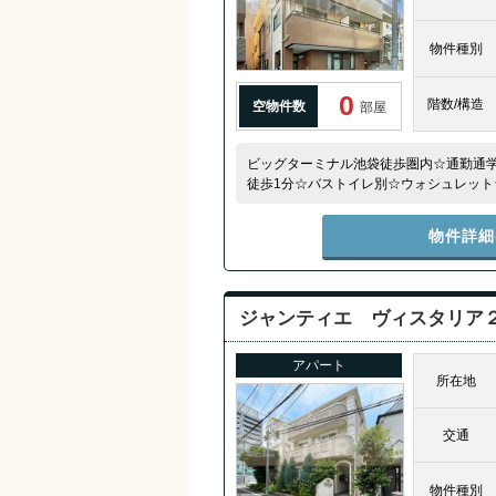
物件種別
0
階数/構造
空物件数
部屋
ビッグターミナル池袋徒歩圏内☆通勤通
徒歩1分☆バストイレ別☆ウォシュレット
み☆宅配ボックス☆駐輪場無料☆
物件詳細
ジャンティエ ヴィスタリア
アパート
所在地
交通
物件種別