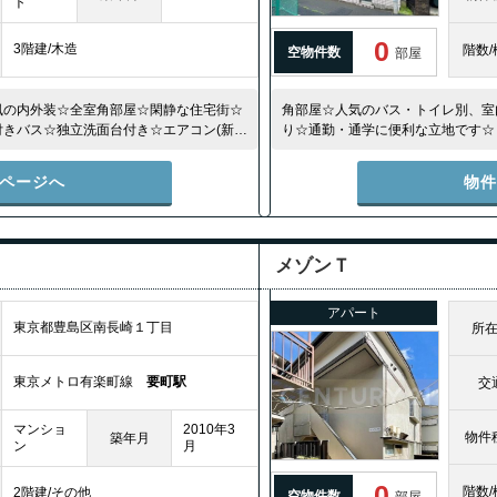
ト
0
3階建/木造
階数/
空物件数
部屋
風の内外装☆全室角部屋☆閑静な住宅街☆
角部屋☆人気のバス・トイレ別、室
きバス☆独立洗面台付き☆エアコン(新
り☆通勤・通学に便利な立地です☆
ページへ
物
メゾンＴ
アパート
東京都豊島区南長崎１丁目
所
東京メトロ有楽町線
要町駅
交
マンショ
2010年3
物件
築年月
ン
月
0
階数/
2階建/その他
空物件数
部屋