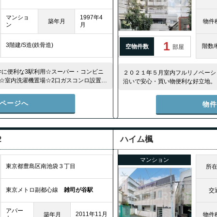
マンショ
1997年4
築年月
物件
ン
月
1
3階建/S造(鉄骨造)
階数/
空物件数
部屋
学に便利な3駅利用☆スーパー・コンビニ
２０２１年５月室内フルリノベーシ
☆室内洗濯機置場☆2口ガスコンロ設置済
沿いで安心・買い物便利な好立地。
屋☆
ページへ
物
２
ハイム楓
マンション
東京都豊島区南池袋３丁目
所
東京メトロ副都心線
雑司が谷駅
交
アパー
2011年11月
築年月
物件