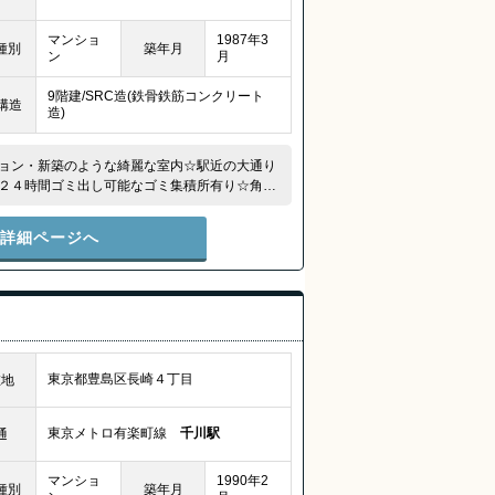
マンショ
1987年3
種別
築年月
ン
月
9階建/SRC造(鉄骨鉄筋コンクリート
構造
造)
ョン・新築のような綺麗な室内☆駅近の大通り
２４時間ゴミ出し可能なゴミ集積所有り☆角部
件詳細ページへ
東京都豊島区長崎４丁目
在地
東京メトロ有楽町線
千川駅
通
マンショ
1990年2
種別
築年月