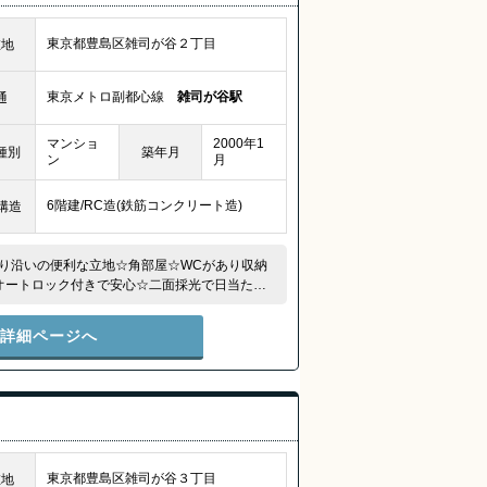
東京都豊島区雑司が谷２丁目
在地
東京メトロ副都心線
雑司が谷駅
通
マンショ
2000年1
種別
築年月
ン
月
6階建/RC造(鉄筋コンクリート造)
構造
り沿いの便利な立地☆角部屋☆WCがあり収納
オートロック付きで安心☆二面採光で日当たり・
レ別☆
件詳細ページへ
東京都豊島区雑司が谷３丁目
在地