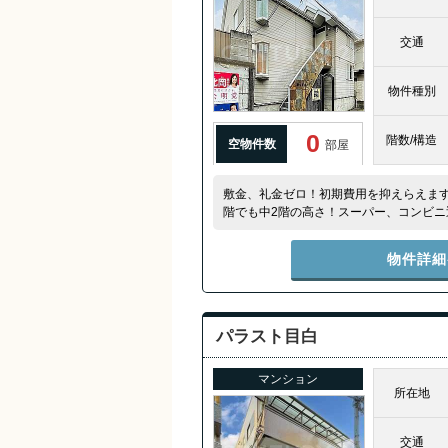
交通
物件種別
0
階数/構造
空物件数
部屋
敷金、礼金ゼロ！初期費用を抑えらえます(
階でも中2階の高さ！スーパー、コンビ
人暮らしにもオススメです。
物件詳細
パラスト目白
マンション
所在地
交通