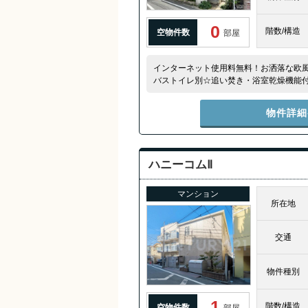
0
階数/構造
空物件数
部屋
インターネット使用料無料！お洒落な欧
バストイレ別☆追い焚き・浴室乾燥機能付
品)☆ウォシュレット(新品)
物件詳細
ハニーコムⅡ
マンション
所在地
交通
物件種別
1
階数/構造
空物件数
部屋