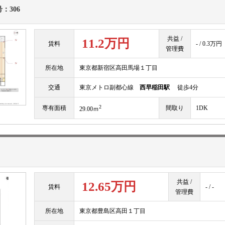
：306
共益 /
11.2万円
賃料
- / 0.3万円
管理費
所在地
東京都新宿区高田馬場１丁目
交通
東京メトロ副都心線
西早稲田駅
徒歩4分
2
専有面積
間取り
1DK
29.00ｍ
共益 /
12.65万円
賃料
- / -
管理費
所在地
東京都豊島区高田１丁目