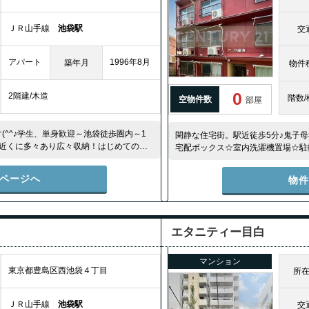
ＪＲ山手線
池袋駅
交
アパート
1996年8月
築年月
物件
0
2階建/木造
階数/
空物件数
部屋
^^♪学生、単身歓迎～池袋徒歩圏内～1
閑静な住宅街。駅近徒歩5分♪鬼子
ニ近くに多々あり広々収納！はじめての一
宅配ボックス☆室内洗濯機置場☆駐
Wi-Fi無料(320Mbps)
ページへ
物
エタニティー目白
マンション
東京都豊島区西池袋４丁目
所
ＪＲ山手線
池袋駅
交