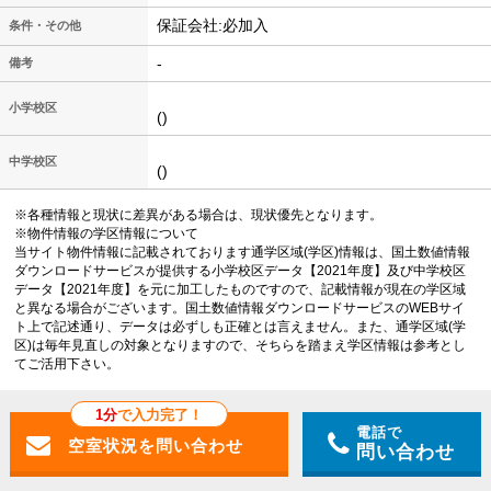
保証会社:必加入
条件・その他
-
備考
小学校区
()
中学校区
()
※各種情報と現状に差異がある場合は、現状優先となります。
※物件情報の学区情報について
当サイト物件情報に記載されております通学区域(学区)情報は、国土数値情報
ダウンロードサービスが提供する小学校区データ【2021年度】及び中学校区
データ【2021年度】を元に加工したものですので、記載情報が現在の学区域
と異なる場合がございます。国土数値情報ダウンロードサービスのWEBサイ
ト上で記述通り、データは必ずしも正確とは言えません。また、通学区域(学
区)は毎年見直しの対象となりますので、そちらを踏まえ学区情報は参考とし
てご活用下さい。
1分
で入力完了！
電話で
問い合わせ