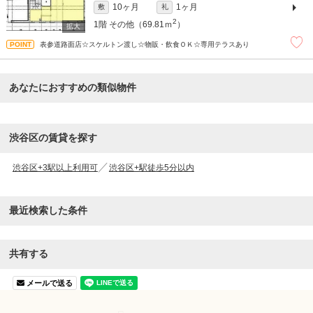
10ヶ月
1ヶ月
敷
礼
2
1階
その他（69.81ｍ
）
表参道路面店☆スケルトン渡し☆物販・飲食ＯＫ☆専用テラスあり
あなたにおすすめの類似物件
渋谷区の賃貸を探す
渋谷区+3駅以上利用可
渋谷区+駅徒歩5分以内
最近検索した条件
共有する
メールで送る