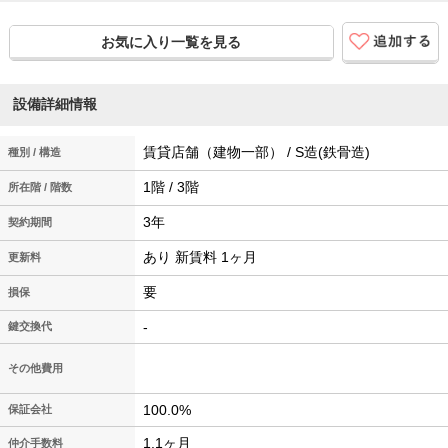
お気に入り一覧を見る
設備詳細情報
賃貸店舗（建物一部） / S造(鉄骨造)
種別 / 構造
1階 / 3階
所在階 / 階数
3年
契約期間
あり 新賃料 1ヶ月
更新料
要
損保
-
鍵交換代
その他費用
100.0%
保証会社
1.1ヶ月
仲介手数料