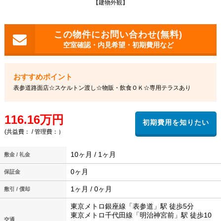
【建物外観】
空室確認・内見希望・初期費用など
表参道路面店☆スケルトン渡し☆物販・飲食ＯＫ☆専用テラスあり
116.16万円
(共益費： / 管理費：）
10ヶ月 / 1ヶ月
敷金 / 礼金
0ヶ月
保証金
1ヶ月 / 0ヶ月
敷引 / 償却
東京メトロ銀座線「表参道」駅 徒歩5分
東京メトロ千代田線「明治神宮前」駅 徒歩10
交通