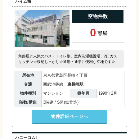
ハイム楓
空物件数
0
部屋
角部屋☆人気のバス・トイレ別、室内洗濯機置場、2口ガス
キッチン☆収納しっかり☆通勤・通学に便利な立地です☆
所在地
東京都豊島区長崎４丁目
交通
西武池袋線
東長崎駅
物件種別
マンション
築年月
1990年2月
階数/構造
3階建 / S造(鉄骨造)
物件詳細ページへ
ハニーコムⅡ