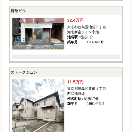
柳沼ビル
32.4万円
東京都豊島区池袋３丁目
湘南新宿ライン宇須
池袋駅
/ 徒歩8分
築年月
1987年6月
ストークジュン
11.5万円
東京都豊島区要町１丁目
西武池袋線
椎名町駅
/ 徒歩17分
築年月
1991年5月