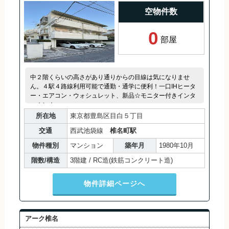
空物件数
0
部屋
中２階くらいの高さがあり通りからの目線は気になりませ
ん。４駅４路線利用可能で通勤・通学に便利！一口IHヒータ
ー・エアコン・ウォシュレット、新品☆モニター付きインタ
ーホン☆
所在地
東京都豊島区目白５丁目
交通
西武池袋線
椎名町駅
物件種別
マンション
築年月
1980年10月
階数/構造
3階建 / RC造(鉄筋コンクリート造)
物件詳細ページへ
アーク椎名