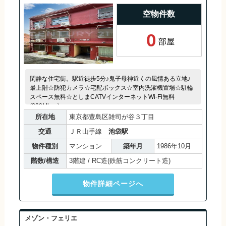
空物件数
0
部屋
閑静な住宅街。駅近徒歩5分♪鬼子母神近くの風情ある立地♪
最上階☆防犯カメラ☆宅配ボックス☆室内洗濯機置場☆駐輪
スペース無料☆としまCATVインターネットWi-Fi無料
(320Mbps)
所在地
東京都豊島区雑司が谷３丁目
交通
ＪＲ山手線
池袋駅
物件種別
マンション
築年月
1986年10月
階数/構造
3階建 / RC造(鉄筋コンクリート造)
物件詳細ページへ
メゾン・フェリエ