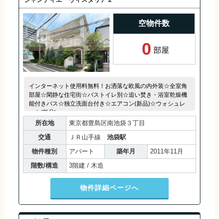
空物件数
0
部屋
インターネット使用料無料！お洒落な欧風の内外装☆全室角
部屋☆閑静な住宅街☆バストイレ別☆追い焚き・浴室乾燥機
能付きバス☆独立洗面台付き☆エアコン(新品)☆ウォシュレ
ット(新品)
所在地
東京都豊島区南池袋３丁目
交通
ＪＲ山手線
池袋駅
物件種別
アパート
築年月
2011年11月
階数/構造
3階建 / 木造
物件詳細ページへ