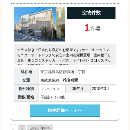
空物件数
1
部屋
テラス付きで日当たり良好のお部屋です♪カードキー☆ＴＶ
モニターオートロックで安心☆室内洗濯機置場・室内物干し
金具・集合ゴミストッカー・バス・トイレ別・２口ガスキッ
チン・独立洗面台・他、設備充実☆
所在地
東京都豊島区南長崎１丁目
交通
西武池袋線
椎名町駅
物件種別
マンション
築年月
2010年3月
階数/構造
2階建 / その他
物件詳細ページへ
1
2
次の10件>>