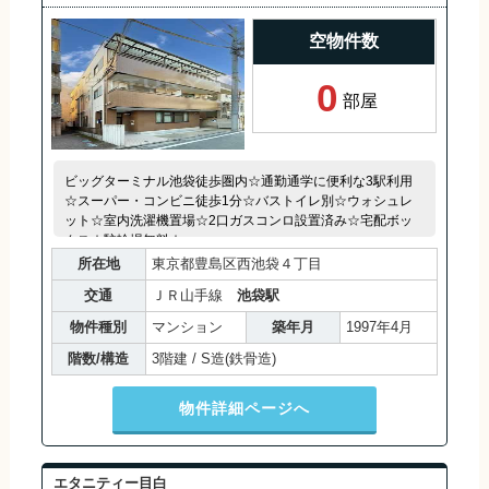
空物件数
0
部屋
ビッグターミナル池袋徒歩圏内☆通勤通学に便利な3駅利用
☆スーパー・コンビニ徒歩1分☆バストイレ別☆ウォシュレ
ット☆室内洗濯機置場☆2口ガスコンロ設置済み☆宅配ボッ
クス☆駐輪場無料☆
所在地
東京都豊島区西池袋４丁目
交通
ＪＲ山手線
池袋駅
物件種別
マンション
築年月
1997年4月
階数/構造
3階建 / S造(鉄骨造)
物件詳細ページへ
エタニティー目白