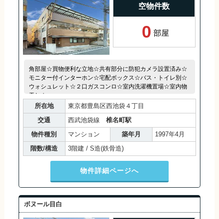
空物件数
0
部屋
角部屋☆買物便利な立地☆共有部分に防犯カメラ設置済み☆
モニター付インターホン☆宅配ボックス☆バス・トイレ別☆
ウォシュレット☆２口ガスコンロ☆室内洗濯機置場☆室内物
干し☆
所在地
東京都豊島区西池袋４丁目
交通
西武池袋線
椎名町駅
物件種別
マンション
築年月
1997年4月
階数/構造
3階建 / S造(鉄骨造)
物件詳細ページへ
ボヌール目白