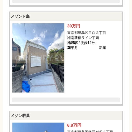
メゾンド島
30万円
東京都豊島区目白２丁目
湘南新宿ライン宇須
池袋駅
/ 徒歩12分
築年月
新築
メゾン若葉
6.8万円