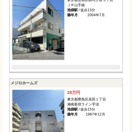
東京都豊島区雑司が谷３丁目
ＪＲ山手線
池袋駅
/ 徒歩13分
築年月
2004年7月
メジロホームズ
28万円
東京都豊島区高田１丁目
湘南新宿ライン宇須
池袋駅
/ 徒歩15分
築年月
1987年12月