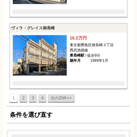
ヴィラ・グレイス南長崎
16.2万円
東京都豊島区南長崎３丁目
西武池袋線
東長崎駅
/ 徒歩9分
築年月
1989年1月
1
2
3
4
次の20件>>
条件を選び直す