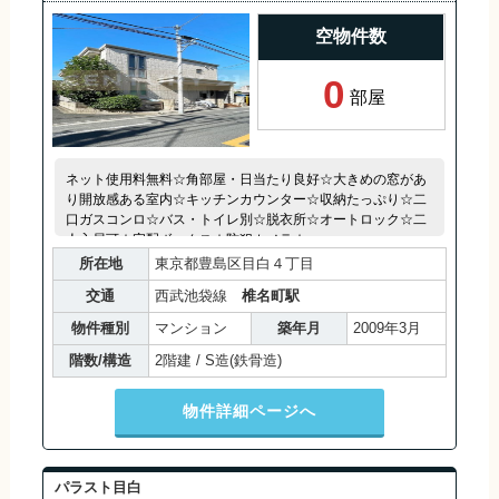
空物件数
0
部屋
ネット使用料無料☆角部屋・日当たり良好☆大きめの窓があ
り開放感ある室内☆キッチンカウンター☆収納たっぷり☆二
口ガスコンロ☆バス・トイレ別☆脱衣所☆オートロック☆二
人入居可☆宅配ボックス☆防犯カメラ☆
所在地
東京都豊島区目白４丁目
交通
西武池袋線
椎名町駅
物件種別
マンション
築年月
2009年3月
階数/構造
2階建 / S造(鉄骨造)
物件詳細ページへ
パラスト目白