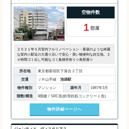
空物件数
1
部屋
２０２１年５月室内フルリノベーション・新築のような綺麗
な室内☆駅近の大通り沿いで安心・買い物便利な好立地。２
４時間ゴミ出し可能なゴミ集積所有り☆角部屋☆
所在地
東京都新宿区下落合３丁目
交通
ＪＲ山手線
池袋駅
物件種別
マンション
築年月
1987年3月
階数/構造
9階建 / SRC造(鉄骨鉄筋コンクリート造)
物件詳細ページへ
ジャンティエ ヴィスタリア２