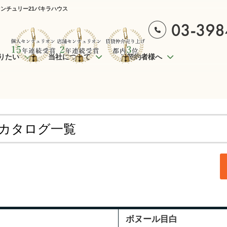
ンチュリー21パキラハウス
りたい
当社について
ご契約者様へ
物カタログ一覧
ボヌール目白