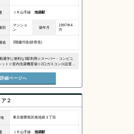
ＪＲ山手線
池袋駅
通
マンショ
1997年4
種別
築年月
ン
月
3階建/S造(鉄骨造)
構造
勤通学に便利な3駅利用☆スーパー・コンビニ
レット☆室内洗濯機置場☆2口ガスコンロ設置済
件詳細ページへ
リア２
東京都豊島区南池袋３丁目
在地
ＪＲ山手線
池袋駅
通