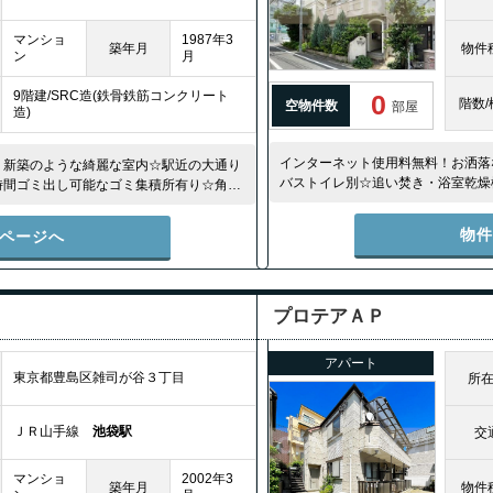
マンショ
1987年3
築年月
物件
ン
月
9階建/SRC造(鉄骨鉄筋コンクリート
0
階数/
空物件数
部屋
造)
インターネット使用料無料！お洒落
・新築のような綺麗な室内☆駅近の大通り
バストイレ別☆追い焚き・浴室乾燥
時間ゴミ出し可能なゴミ集積所有り☆角部
品)☆ウォシュレット(新品)
物
ページへ
プロテアＡＰ
アパート
東京都豊島区雑司が谷３丁目
所
ＪＲ山手線
池袋駅
交
マンショ
2002年3
築年月
物件