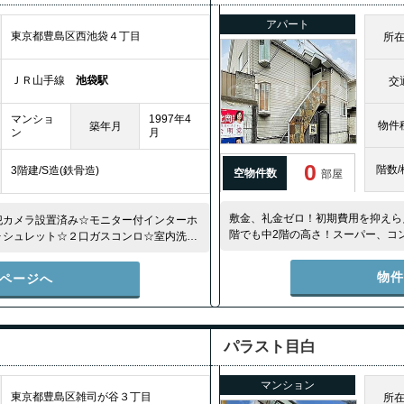
アパート
東京都豊島区西池袋４丁目
所
ＪＲ山手線
池袋駅
交
マンショ
1997年4
物件
築年月
ン
月
0
階数/
3階建/S造(鉄骨造)
空物件数
部屋
敷金、礼金ゼロ！初期費用を抑えらえ
犯カメラ設置済み☆モニター付インターホ
階でも中2階の高さ！スーパー、コ
ォシュレット☆２口ガスコンロ☆室内洗濯
人暮らしにもオススメです。
物
ページへ
パラスト目白
マンション
東京都豊島区雑司が谷３丁目
所