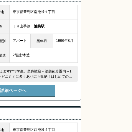
東京都豊島区南池袋１丁目
在地
ＪＲ山手線
池袋駅
通
アパート
1996年8月
種別
築年月
2階建/木造
構造
ます(^^♪学生、単身歓迎～池袋徒歩圏内～1
ンビニ近くに多々あり広々収納！はじめての一
件詳細ページへ
東京都豊島区西池袋４丁目
在地