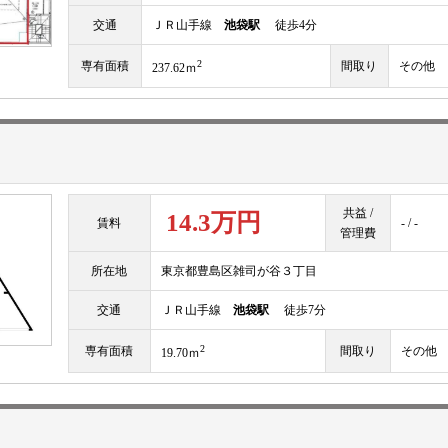
交通
ＪＲ山手線
池袋駅
徒歩4分
2
専有面積
間取り
その他
237.62ｍ
共益 /
14.3万円
賃料
- / -
管理費
所在地
東京都豊島区雑司が谷３丁目
交通
ＪＲ山手線
池袋駅
徒歩7分
2
専有面積
間取り
その他
19.70ｍ