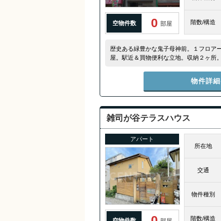
0
階数/構造
空物件数
部屋
歴史ある緑豊かな鬼子母神前。１フロアー
屋。駅近＆買物便利な立地。収納２ヶ所
物件詳細
雑司が谷テラスハウス
アパート
所在地
交通
物件種別
0
階数/構造
空物件数
部屋