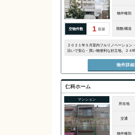
物件種別
1
階数/構造
空物件数
部屋
２０２１年５月室内フルリノベーション
沿いで安心・買い物便利な好立地。２４
屋☆
物件詳細
仁科ホーム
マンション
所在地
交通
物件種別