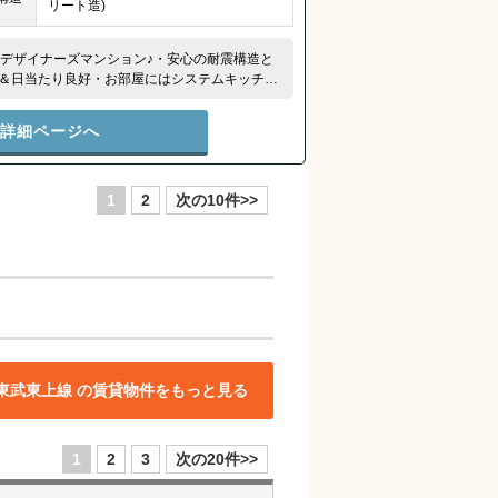
リート造)
Kデザイナーズマンション♪・安心の耐震構造と
＆日当たり良好・お部屋にはシステムキッチン
います♪
件詳細ページへ
1
2
次の10件>>
東武東上線 の賃貸物件をもっと見る
1
2
3
次の20件>>