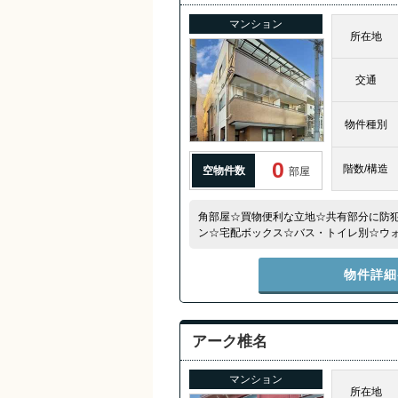
マンション
所在地
交通
物件種別
0
階数/構造
空物件数
部屋
角部屋☆買物便利な立地☆共有部分に防
ン☆宅配ボックス☆バス・トイレ別☆ウ
機置場☆室内物干し☆
物件詳細
アーク椎名
マンション
所在地