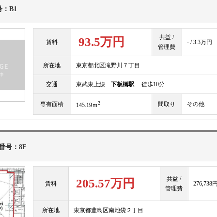
：B1
共益 /
93.5万円
賃料
- / 3.3万円
管理費
所在地
東京都北区滝野川７丁目
交通
東武東上線
下板橋駅
徒歩10分
2
専有面積
間取り
その他
145.19ｍ
番号：8F
共益 /
205.57万円
賃料
276,738円 
管理費
所在地
東京都豊島区南池袋２丁目