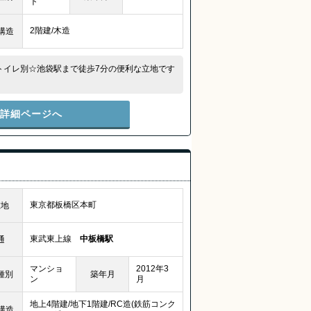
ト
2階建/木造
構造
トイレ別☆池袋駅まで徒歩7分の便利な立地です
件詳細ページへ
東京都板橋区本町
在地
東武東上線
中板橋駅
通
マンショ
2012年3
種別
築年月
ン
月
地上4階建/地下1階建/RC造(鉄筋コンク
構造