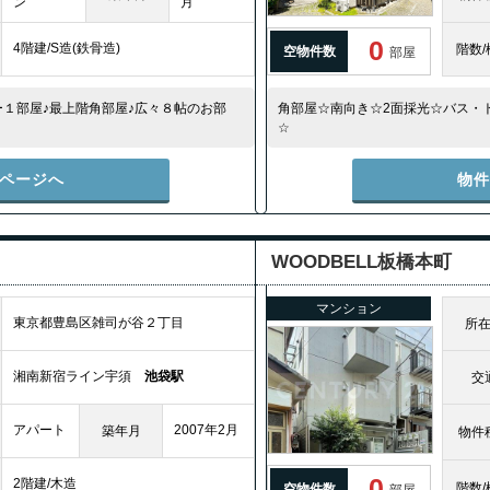
ン
月
0
4階建/S造(鉄骨造)
階数/
空物件数
部屋
１部屋♪最上階角部屋♪広々８帖のお部
角部屋☆南向き☆2面採光☆バス・
。
☆
ページへ
物
WOODBELL板橋本町
マンション
東京都豊島区雑司が谷２丁目
所
湘南新宿ライン宇須
池袋駅
交
アパート
2007年2月
築年月
物件
0
2階建/木造
階数/
空物件数
部屋