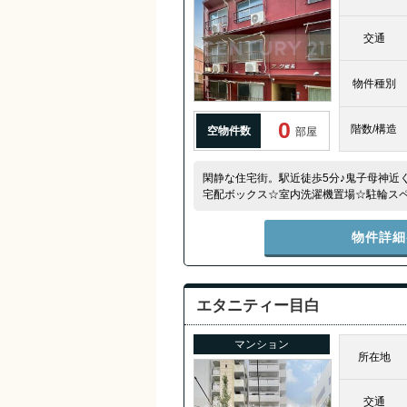
交通
物件種別
0
階数/構造
空物件数
部屋
閑静な住宅街。駅近徒歩5分♪鬼子母神近
宅配ボックス☆室内洗濯機置場☆駐輪スペ
Wi-Fi無料(320Mbps)
物件詳細
エタニティー目白
マンション
所在地
交通