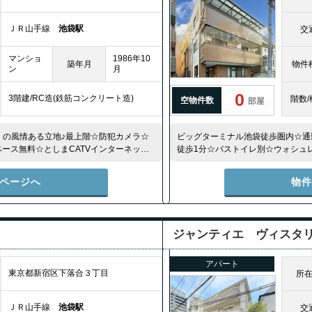
ＪＲ山手線
池袋駅
交
マンショ
1986年10
築年月
物件
ン
月
0
3階建/RC造(鉄筋コンクリート造)
階数/
空物件数
部屋
くの風情ある立地♪最上階☆防犯カメラ☆
ビッグターミナル池袋徒歩圏内☆通
ース無料☆としまCATVインターネット
徒歩1分☆バストイレ別☆ウォシュ
み☆宅配ボックス☆駐輪場無料☆
ページへ
物
ジャンティエ ヴィスタ
アパート
東京都新宿区下落合３丁目
所
ＪＲ山手線
池袋駅
交