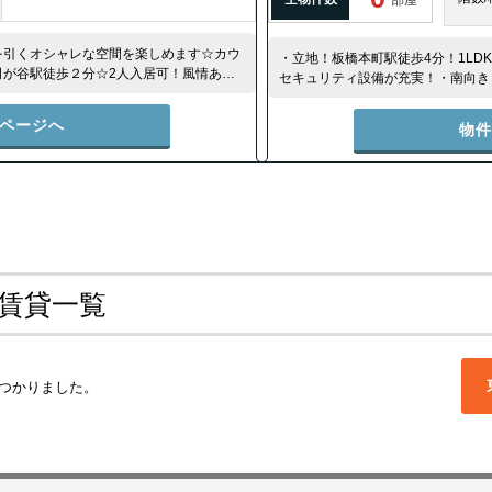
を引くオシャレな空間を楽しめます☆カウ
・立地！板橋本町駅徒歩4分！1LD
司が谷駅徒歩２分☆2人入居可！風情ある雑
セキュリティ設備が充実！・南向き
能して下さい！
や追い焚き等、充実の設備が揃って
ページへ
物
中賃貸一覧
つかりました。