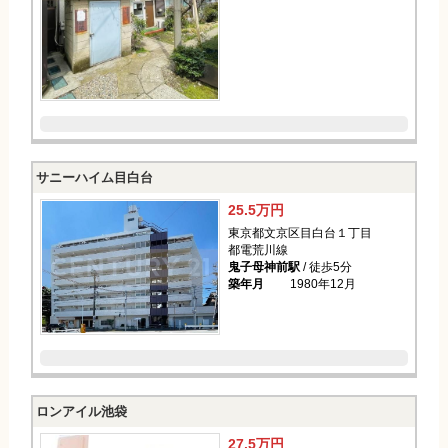
サニーハイム目白台
25.5万円
東京都文京区目白台１丁目
都電荒川線
鬼子母神前駅
/ 徒歩5分
築年月
1980年12月
ロンアイル池袋
27.5万円