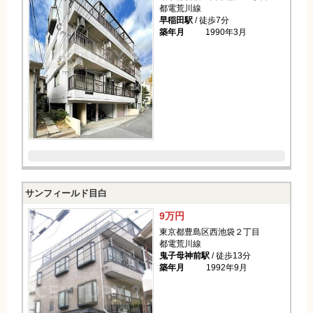
都電荒川線
早稲田駅
/ 徒歩7分
築年月
1990年3月
サンフィールド目白
9万円
東京都豊島区西池袋２丁目
都電荒川線
鬼子母神前駅
/ 徒歩13分
築年月
1992年9月