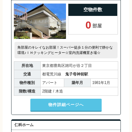
空物件数
0
部屋
角部屋のキレイなお部屋！スーパー徒歩１分の便利で静かな
環境♪ＩＨクッキングヒーター☆室内洗濯機置き場☆
所在地
東京都豊島区雑司が谷２丁目
交通
都電荒川線
鬼子母神前駅
物件種別
アパート
築年月
1981年1月
階数/構造
2階建 / 木造
物件詳細ページへ
仁科ホーム