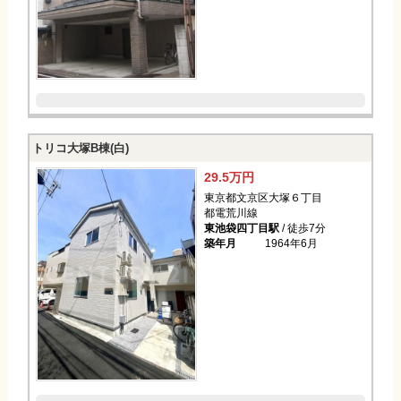
トリコ大塚B棟(白)
29.5万円
東京都文京区大塚６丁目
都電荒川線
東池袋四丁目駅
/ 徒歩7分
築年月
1964年6月