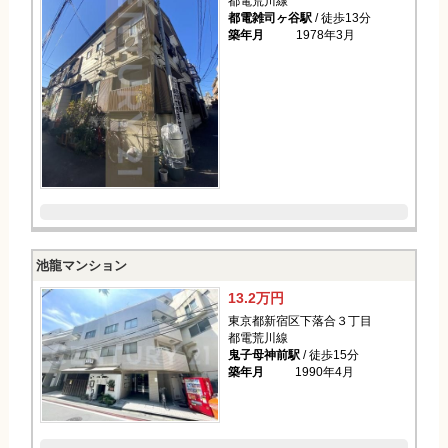
都電荒川線
都電雑司ヶ谷駅
/ 徒歩13分
築年月
1978年3月
池龍マンション
13.2万円
東京都新宿区下落合３丁目
都電荒川線
鬼子母神前駅
/ 徒歩15分
築年月
1990年4月