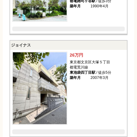
都電雑司ヶ谷駅
/ 徒歩3分
築年月
1990年4月
ジョイナス
26万円
東京都文京区大塚５丁目
都電荒川線
東池袋四丁目駅
/ 徒歩5分
築年月
2007年3月