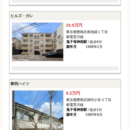
ヒルズ・ガレ
25.9万円
東京都豊島区南池袋１丁目
都電荒川線
鬼子母神前駅
/ 徒歩6分
築年月
1988年2月
黎明ハイツ
8.2万円
東京都豊島区雑司が谷３丁目
都電荒川線
鬼子母神前駅
/ 徒歩1分
築年月
1980年8月