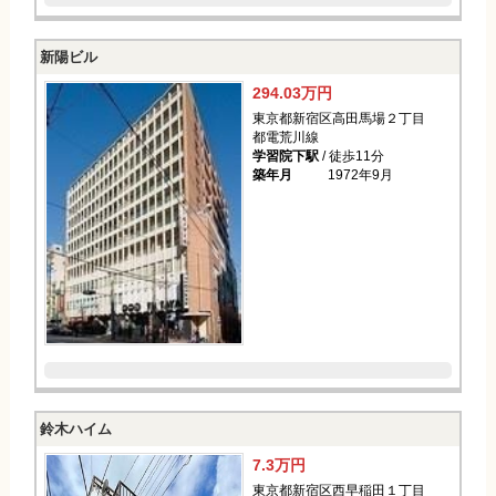
新陽ビル
294.03万円
東京都新宿区高田馬場２丁目
都電荒川線
学習院下駅
/ 徒歩11分
築年月
1972年9月
鈴木ハイム
7.3万円
東京都新宿区西早稲田１丁目