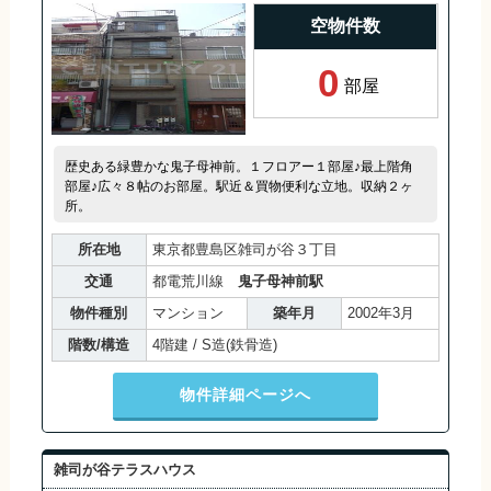
空物件数
0
部屋
歴史ある緑豊かな鬼子母神前。１フロアー１部屋♪最上階角
部屋♪広々８帖のお部屋。駅近＆買物便利な立地。収納２ヶ
所。
所在地
東京都豊島区雑司が谷３丁目
交通
都電荒川線
鬼子母神前駅
物件種別
マンション
築年月
2002年3月
階数/構造
4階建 / S造(鉄骨造)
物件詳細ページへ
雑司が谷テラスハウス