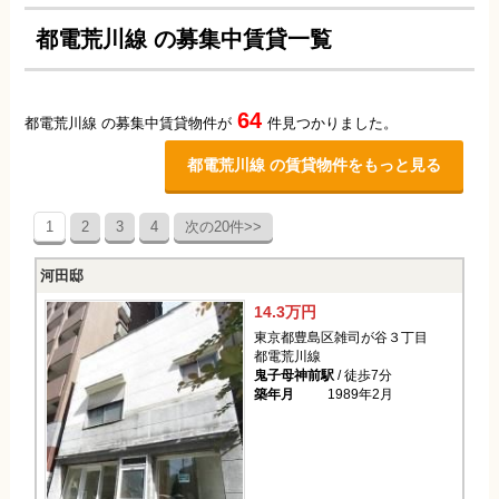
都電荒川線 の募集中賃貸一覧
64
都電荒川線 の募集中賃貸物件が
件見つかりました。
都電荒川線 の賃貸物件をもっと見る
1
2
3
4
次の20件>>
河田邸
14.3万円
東京都豊島区雑司が谷３丁目
都電荒川線
鬼子母神前駅
/ 徒歩7分
築年月
1989年2月