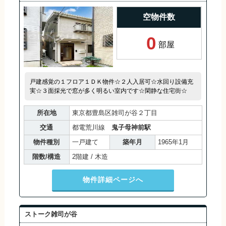
空物件数
0
部屋
戸建感覚の１フロア１ＤＫ物件☆２人入居可☆水回り設備充
実☆３面採光で窓が多く明るい室内です☆閑静な住宅街☆
所在地
東京都豊島区雑司が谷２丁目
交通
都電荒川線
鬼子母神前駅
物件種別
一戸建て
築年月
1965年1月
階数/構造
2階建 / 木造
物件詳細ページへ
ストーク雑司が谷