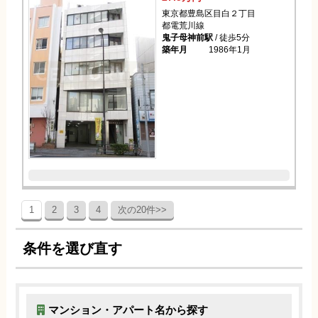
東京都豊島区目白２丁目
都電荒川線
鬼子母神前駅
/ 徒歩5分
築年月
1986年1月
1
2
3
4
次の20件>>
条件を選び直す
マンション・アパート名から探す