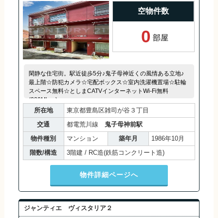
空物件数
0
部屋
閑静な住宅街。駅近徒歩5分♪鬼子母神近くの風情ある立地♪
最上階☆防犯カメラ☆宅配ボックス☆室内洗濯機置場☆駐輪
スペース無料☆としまCATVインターネットWi-Fi無料
(320Mbps)
所在地
東京都豊島区雑司が谷３丁目
交通
都電荒川線
鬼子母神前駅
物件種別
マンション
築年月
1986年10月
階数/構造
3階建 / RC造(鉄筋コンクリート造)
物件詳細ページへ
ジャンティエ ヴィスタリア２