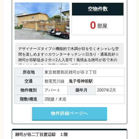
空物件数
0
部屋
デザイナーズタイプ☆機能的で木調が目を引くオシャレな空
間を楽しめます☆カウンターキッチン☆日当り・通風良好☆
雑司が谷駅徒歩２分☆2人入居可！風情ある雑司が谷で木の
温もりを感じるお部屋を堪能して下さい！
所在地
東京都豊島区雑司が谷２丁目
交通
都電荒川線
鬼子母神前駅
物件種別
アパート
築年月
2007年2月
階数/構造
2階建 / 木造
物件詳細ページへ
雑司が谷二丁目渡辺邸 １階