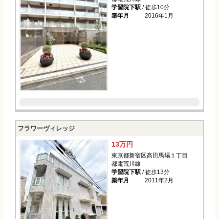
学習院下駅
/ 徒歩10分
築年月
2016年1月
フラワーヴィレッジ
13万円
東京都新宿区高田馬場１丁目
都電荒川線
学習院下駅
/ 徒歩13分
築年月
2011年2月