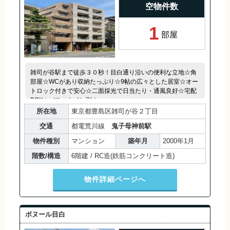
空物件数
1
部屋
雑司が谷駅まで徒歩３０秒！目白通り沿いの便利な立地☆角
部屋☆WCがあり収納たっぷり☆9帖の広々とした居室☆オー
トロック付きで安心☆二面採光で日当たり・通風良好☆宅配
BOX☆バス・トイレ別☆
所在地
東京都豊島区雑司が谷２丁目
交通
都電荒川線
鬼子母神前駅
物件種別
マンション
築年月
2000年1月
階数/構造
6階建 / RC造(鉄筋コンクリート造)
物件詳細ページへ
ボヌール目白