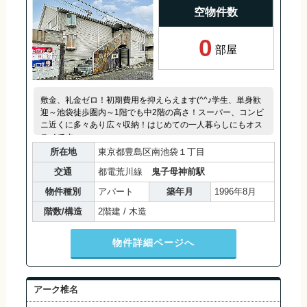
空物件数
0
部屋
敷金、礼金ゼロ！初期費用を抑えらえます(^^♪学生、単身歓
迎～池袋徒歩圏内～1階でも中2階の高さ！スーパー、コンビ
ニ近くに多々あり広々収納！はじめての一人暮らしにもオス
スメです。
所在地
東京都豊島区南池袋１丁目
交通
都電荒川線
鬼子母神前駅
物件種別
アパート
築年月
1996年8月
階数/構造
2階建 / 木造
物件詳細ページへ
アーク椎名