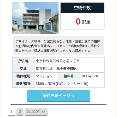
空物件数
0
部屋
デザイナーズ物件！分譲に劣らない仕様・設備が魅力の物件
☆お洒落な内装☆天井高２６０センチの開放感溢れる居住空
間☆たっぷり収納☆間接照明がステキなお部屋です☆
所在地
東京都豊島区雑司が谷２丁目
交通
都電荒川線
鬼子母神前駅
物件種別
マンション
築年月
2008年12月
階数/構造
5階建 / RC造(鉄筋コンクリート造)
物件詳細ページへ
1
2
次の10件>>