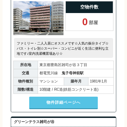
空物件数
0
部屋
ファミリー・二人入居にオススメです☆人気の振分タイプ☆
バス・トイレ別☆スーパー・コンビニが近く生活に便利な立
地です♪室内洗濯機置場あり☆
所在地
東京都豊島区雑司が谷３丁目
交通
都電荒川線
鬼子母神前駅
物件種別
マンション
築年月
1981年1月
階数/構造
10階建 / RC造(鉄筋コンクリート造)
物件詳細ページへ
グリーンテラス雑司が谷