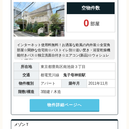
空物件数
0
部屋
インターネット使用料無料！お洒落な欧風の内外装☆全室角
部屋☆閑静な住宅街☆バストイレ別☆追い焚き・浴室乾燥機
能付きバス☆独立洗面台付き☆エアコン(新品)☆ウォシュレ
ット(新品)
所在地
東京都豊島区南池袋３丁目
交通
都電荒川線
鬼子母神前駅
物件種別
アパート
築年月
2011年11月
階数/構造
3階建 / 木造
物件詳細ページへ
メゾンＴ