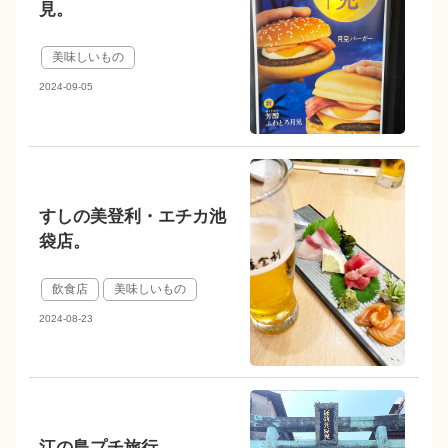
見。
美味しいもの
2024-09-05
すしの美登利・エチカ池
袋店。
飲食店
美味しいもの
2024-08-23
江の島プチ旅行。