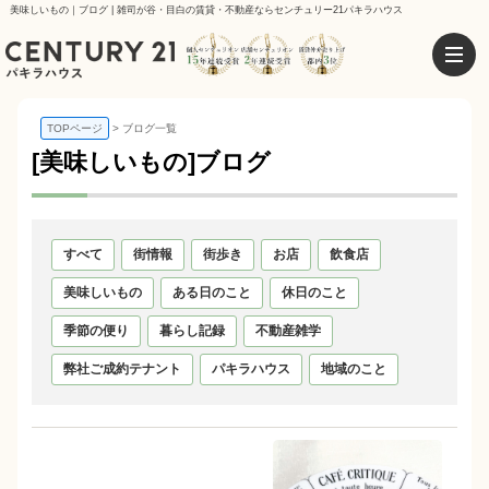
美味しいもの｜ブログ | 雑司が谷・目白の賃貸・不動産ならセンチュリー21パキラハウス
TOPページ
ブログ一覧
[美味しいもの]ブログ
すべて
街情報
街歩き
お店
飲食店
美味しいもの
ある日のこと
休日のこと
季節の便り
暮らし記録
不動産雑学
弊社ご成約テナント
パキラハウス
地域のこと