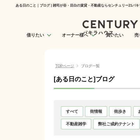
ある日のこと｜ブログ | 雑司が谷・目白の賃貸・不動産ならセンチュリー21パ
借りたい
オーナー様へ
買いたい
売
TOPページ
ブログ一覧
[ある日のこと]ブログ
すべて
街情報
街歩き
不動産雑学
弊社ご成約テナント