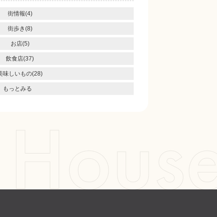
街情報(4)
街歩き(8)
お店(5)
飲食店(37)
美味しいもの(28)
もっとみる