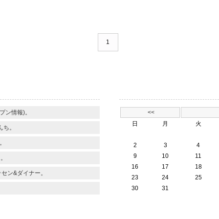
1
】
プン情報)。
<<
日
月
火
んち。
。
2
3
4
9
10
11
く。
16
17
18
ッセン&ダイナー。
23
24
25
30
31