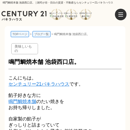
鳴門鯛焼本舗 池袋西口店。 | 雑司が谷・目白の賃貸・不動産ならセンチュリー21パキラハウス
TOPページ
ブログ一覧
鳴門鯛焼本舗 池袋西口店。
美味しいも
の
鳴門鯛焼本舗 池袋西口店。
こんにちは。
センチュリー21パキラハウス
です。
餡子好きな方に
鳴門鯛焼本舗
のたい焼きを
お持ち帰りしました。
自家製の餡子が
ぎっしりと詰まっていて