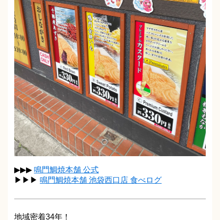
▶▶▶
鳴門鯛焼本舗 公式
▶▶▶
鳴門鯛焼本舗 池袋西口店 食べログ
地域密着34年！