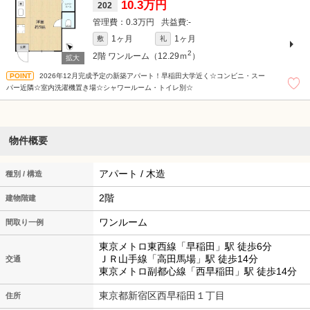
10.3万円
202
0.3万円
-
1ヶ月
1ヶ月
敷
礼
2
2階
ワンルーム（12.29ｍ
）
2026年12月完成予定の新築アパート！早稲田大学近く☆コンビニ・スー
パー近隣☆室内洗濯機置き場☆シャワールーム・トイレ別☆
物件概要
アパート / 木造
種別 / 構造
2階
建物階建
ワンルーム
間取り一例
東京メトロ東西線「早稲田」駅 徒歩6分
ＪＲ山手線「高田馬場」駅 徒歩14分
交通
東京メトロ副都心線「西早稲田」駅 徒歩14分
東京都新宿区西早稲田１丁目
住所