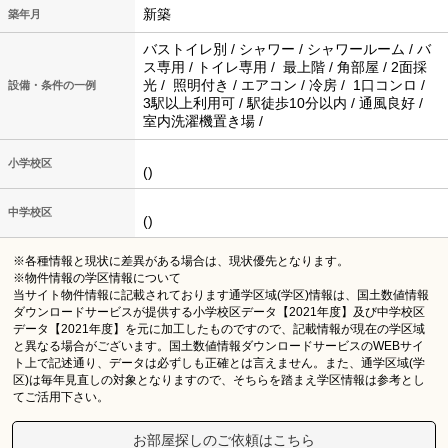
新築
築年月
バストイレ別 / シャワー / シャワールーム / バ
ス専用 / トイレ専用 / 最上階 / 角部屋 / 2面採
光 / 照明付き / エアコン / 冷房 / 1口コンロ /
設備・条件の一例
3駅以上利用可 / 駅徒歩10分以内 / 通風良好 /
室内洗濯機置き場 /
小学校区
()
中学校区
()
※各種情報と現状に差異がある場合は、現状優先となります。
※物件情報の学区情報について
当サイト物件情報に記載されております通学区域(学区)情報は、国土数値情報
ダウンロードサービスが提供する小学校区データ【2021年度】及び中学校区
データ【2021年度】を元に加工したものですので、記載情報が現在の学区域
と異なる場合がございます。国土数値情報ダウンロードサービスのWEBサイ
ト上で記述通り、データは必ずしも正確とは言えません。また、通学区域(学
区)は毎年見直しの対象となりますので、そちらを踏まえ学区情報は参考とし
てご活用下さい。
お部屋探しのご依頼はこちら