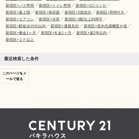
新宿区+バス専用
新宿区+トイレ専用
新宿区+1口コンロ
新宿区+最上階
新宿区+角部屋
新宿区+2面採光
新宿区+照明付き
新宿区+エアコン
新宿区+冷房
新宿区+3駅以上利用可
新宿区+駅徒歩10分以内
新宿区+通風良好
新宿区+室内洗濯機置き場
新宿区+敷金1ヶ月
新宿区+礼金1ヶ月
新宿区+築2年以内
新宿区+２Ｆ以上
最近検索した条件
このページをメ
ールで送る