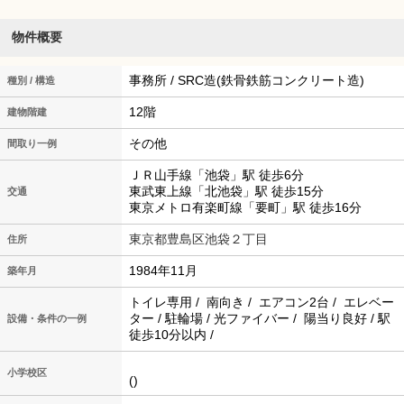
物件概要
事務所 / SRC造(鉄骨鉄筋コンクリート造)
種別 / 構造
12階
建物階建
その他
間取り一例
ＪＲ山手線「池袋」駅 徒歩6分
東武東上線「北池袋」駅 徒歩15分
交通
東京メトロ有楽町線「要町」駅 徒歩16分
東京都豊島区池袋２丁目
住所
1984年11月
築年月
トイレ専用 / 南向き / エアコン2台 / エレベー
ター / 駐輪場 / 光ファイバー / 陽当り良好 / 駅
設備・条件の一例
徒歩10分以内 /
小学校区
()