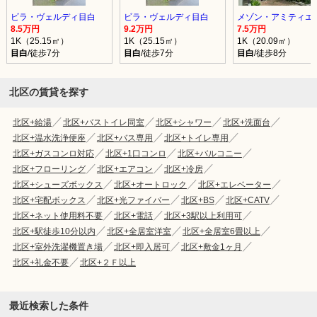
ビラ・ヴェルディ目白
ビラ・ヴェルディ目白
メゾン・アミティエ
8.5万円
9.2万円
7.5万円
1K（25.15㎡）
1K（25.15㎡）
1K（20.09㎡）
目白
/徒歩7分
目白
/徒歩7分
目白
/徒歩8分
北区の賃貸を探す
北区+給湯
北区+バストイレ同室
北区+シャワー
北区+洗面台
北区+温水洗浄便座
北区+バス専用
北区+トイレ専用
北区+ガスコンロ対応
北区+1口コンロ
北区+バルコニー
北区+フローリング
北区+エアコン
北区+冷房
北区+シューズボックス
北区+オートロック
北区+エレベーター
北区+宅配ボックス
北区+光ファイバー
北区+BS
北区+CATV
北区+ネット使用料不要
北区+電話
北区+3駅以上利用可
北区+駅徒歩10分以内
北区+全居室洋室
北区+全居室6畳以上
北区+室外洗濯機置き場
北区+即入居可
北区+敷金1ヶ月
北区+礼金不要
北区+２Ｆ以上
最近検索した条件