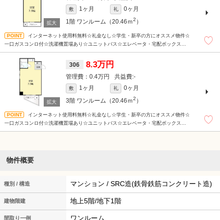
1ヶ月
0ヶ月
敷
礼
2
1階
ワンルーム（20.46ｍ
）
インターネット使用料無料☆礼金なし☆学生・新卒の方にオススメ物件☆
一口ガスコンロ付☆洗濯機置場あり☆ユニットバス☆エレベータ・宅配ボックス☆山
手線徒歩圏内でアクセス良好です☆
8.3万円
306
0.4万円
-
1ヶ月
0ヶ月
敷
礼
2
3階
ワンルーム（20.46ｍ
）
インターネット使用料無料☆礼金なし☆学生・新卒の方にオススメ物件☆
一口ガスコンロ付☆洗濯機置場あり☆ユニットバス☆エレベータ・宅配ボックス☆山
手線徒歩圏内でアクセス良好です☆
物件概要
マンション / SRC造(鉄骨鉄筋コンクリート造)
種別 / 構造
地上5階/地下1階
建物階建
ワンルーム
間取り一例