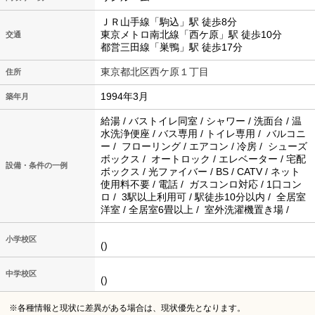
ＪＲ山手線「駒込」駅 徒歩8分
東京メトロ南北線「西ケ原」駅 徒歩10分
交通
都営三田線「巣鴨」駅 徒歩17分
東京都北区西ケ原１丁目
住所
1994年3月
築年月
給湯 / バストイレ同室 / シャワー / 洗面台 / 温
水洗浄便座 / バス専用 / トイレ専用 / バルコニ
ー / フローリング / エアコン / 冷房 / シューズ
ボックス / オートロック / エレベーター / 宅配
設備・条件の一例
ボックス / 光ファイバー / BS / CATV / ネット
使用料不要 / 電話 / ガスコンロ対応 / 1口コン
ロ / 3駅以上利用可 / 駅徒歩10分以内 / 全居室
洋室 / 全居室6畳以上 / 室外洗濯機置き場 /
小学校区
()
中学校区
()
※各種情報と現状に差異がある場合は、現状優先となります。