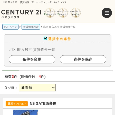
北区 即入居可 ｜賃貸物件一覧｜センチュリー21パキラハウス
TOPページ
賃貸物件検索
北区 即入居可 賃貸物件一覧
選択中の条件
北区 即入居可 賃貸物件一覧
条件を変更
条件を保存
棟数
3
件 (総物件数：
4
件)
並び順 ：
NS GATE西巣鴨
賃貸マンション