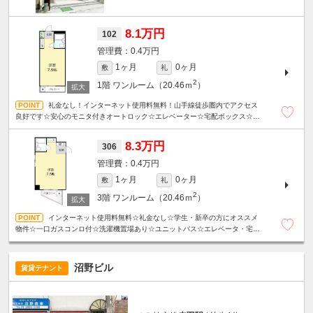
8.1万円
102
0.4万円
1ヶ月
0ヶ月
敷
礼
2
1階
ワンルーム（20.46ｍ
）
礼金なし！インターネット使用料無料！山手線徒歩圏内でアクセス
良好です☆安心のモニタ付きオートロック☆エレベーター☆宅配ボックス☆洗
濯機置場あり☆
8.3万円
306
0.4万円
1ヶ月
0ヶ月
敷
礼
2
3階
ワンルーム（20.46ｍ
）
インターネット使用料無料☆礼金なし☆学生・新卒の方にオススメ
物件☆一口ガスコンロ付☆洗濯機置場あり☆ユニットバス☆エレベータ・宅配
ボックス☆山手線徒歩圏内でアクセス良好です☆
沼野ビル
賃貸テナント