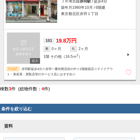
ＪＲ埼京線
赤羽駅
/ 徒歩4分
築年月1980年10月 / 6階建
東京都北区赤羽１丁目
19.8万円
101
0ヶ月
2ヶ月
敷
礼
2
1階
その他（16.5ｍ
）
赤羽駅徒歩4分☆赤羽一番街商店街の中☆1階路面店☆テイクアウ
ト・美容系・買取店等のサービス店におすすめ☆
棟数
3
件 (総物件数：
4
件)
条件を絞り込む
賃料