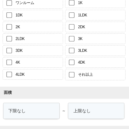
ワンルーム
1K
1DK
1LDK
2K
2DK
2LDK
3K
3DK
3LDK
4K
4DK
4LDK
それ以上
面積
～