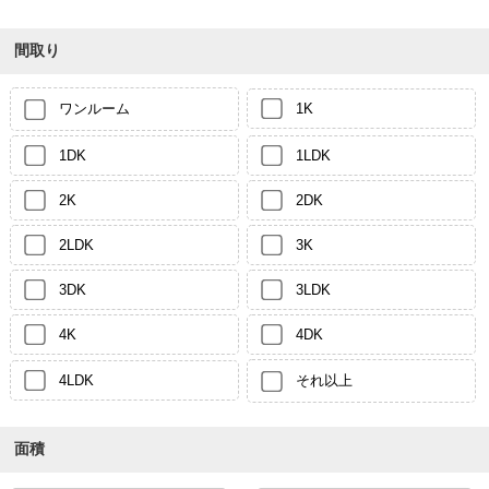
間取り
ワンルーム
1K
1DK
1LDK
2K
2DK
2LDK
3K
3DK
3LDK
4K
4DK
4LDK
それ以上
面積