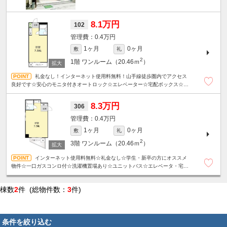
8.1万円
102
0.4万円
1ヶ月
0ヶ月
敷
礼
2
1階
ワンルーム（20.46ｍ
）
礼金なし！インターネット使用料無料！山手線徒歩圏内でアクセス
良好です☆安心のモニタ付きオートロック☆エレベーター☆宅配ボックス☆洗
濯機置場あり☆
8.3万円
306
0.4万円
1ヶ月
0ヶ月
敷
礼
2
3階
ワンルーム（20.46ｍ
）
インターネット使用料無料☆礼金なし☆学生・新卒の方にオススメ
物件☆一口ガスコンロ付☆洗濯機置場あり☆ユニットバス☆エレベータ・宅配
ボックス☆山手線徒歩圏内でアクセス良好です☆
棟数
2
件 (総物件数：
3
件)
条件を絞り込む