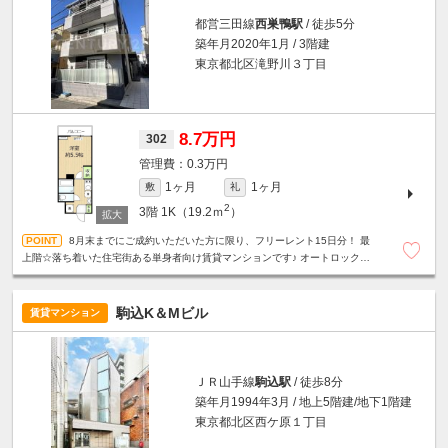
都営三田線
西巣鴨駅
/ 徒歩5分
築年月2020年1月 / 3階建
東京都北区滝野川３丁目
8.7万円
302
0.3万円
1ヶ月
1ヶ月
敷
礼
2
3階
1K（19.2ｍ
）
8月末までにご成約いただいた方に限り、フリーレント15日分！ 最
上階☆落ち着いた住宅街ある単身者向け賃貸マンションです♪ オートロック☆
宅配ボックス☆テレビモニター付きインターホン他、設備充実。
駒込K＆Mビル
賃貸マンション
ＪＲ山手線
駒込駅
/ 徒歩8分
築年月1994年3月 / 地上5階建/地下1階建
東京都北区西ケ原１丁目