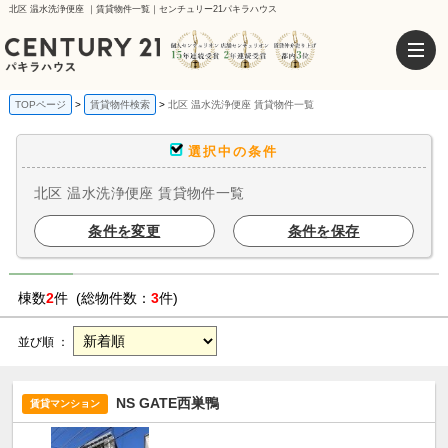
北区 温水洗浄便座 ｜賃貸物件一覧｜センチュリー21パキラハウス
TOPページ
賃貸物件検索
北区 温水洗浄便座 賃貸物件一覧
選択中の条件
北区 温水洗浄便座 賃貸物件一覧
条件を変更
条件を保存
棟数
2
件 (総物件数：
3
件)
並び順 ：
NS GATE西巣鴨
賃貸マンション