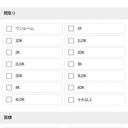
間取り
ワンルーム
1K
1DK
1LDK
2K
2DK
2LDK
3K
3DK
3LDK
4K
4DK
4LDK
それ以上
面積