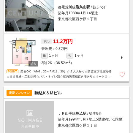
都電荒川線
飛鳥山駅
/ 徒歩5分
築年月1980年1月 / 4階建
東京都北区西ケ原２丁目
11.2万円
305
0.3万円
1ヶ月
1ヶ月
敷
礼
2
3階
2K（36.52ｍ
）
楽器OK（AM6：30～PM11：30）☆２人入居可☆防音室２部屋完備
☆日当良好・二面採光☆バス・トイレ別☆室内洗濯機置き場あり☆オートロッ
ク・防犯カメラ☆禁煙☆
駒込K＆Mビル
賃貸マンション
ＪＲ山手線
駒込駅
/ 徒歩8分
築年月1994年3月 / 地上5階建/地下1階建
東京都北区西ケ原１丁目