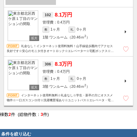
8.1万円
102
0.4万円
1ヶ月
0ヶ月
敷
礼
2
1階
ワンルーム（20.46ｍ
）
礼金なし！インターネット使用料無料！山手線徒歩圏内でアクセス
良好です☆安心のモニタ付きオートロック☆エレベーター☆宅配ボックス☆洗
濯機置場あり☆
8.3万円
306
0.4万円
1ヶ月
0ヶ月
敷
礼
2
3階
ワンルーム（20.46ｍ
）
インターネット使用料無料☆礼金なし☆学生・新卒の方にオススメ
物件☆一口ガスコンロ付☆洗濯機置場あり☆ユニットバス☆エレベータ・宅配
ボックス☆山手線徒歩圏内でアクセス良好です☆
棟数
2
件 (総物件数：
3
件)
条件を絞り込む