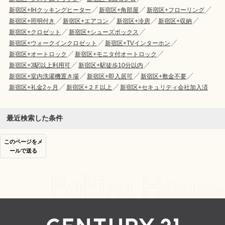
新宿区+IHクッキングヒーター
新宿区+角部屋
新宿区+フローリング
新宿区+照明付き
新宿区+エアコン
新宿区+冷房
新宿区+収納
新宿区+クロゼット
新宿区+シューズボックス
新宿区+ウォークインクロゼット
新宿区+TVインターホン
新宿区+オートロック
新宿区+モニタ付オートロック
新宿区+3駅以上利用可
新宿区+駅徒歩10分以内
新宿区+室内洗濯機置き場
新宿区+即入居可
新宿区+敷金不要
新宿区+礼金2ヶ月
新宿区+２Ｆ以上
新宿区+セキュリティ会社加入済
最近検索した条件
このページをメ
ールで送る