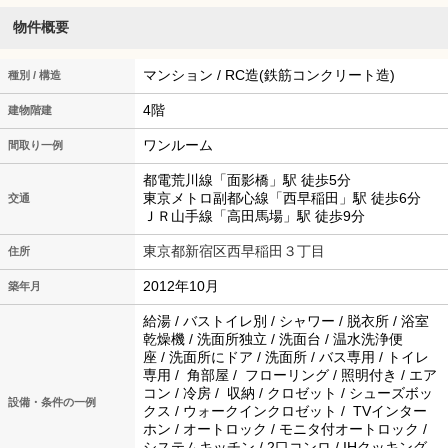
物件概要
マンション / RC造(鉄筋コンクリート造)
種別 / 構造
4階
建物階建
ワンルーム
間取り一例
都電荒川線「面影橋」駅 徒歩5分
東京メトロ副都心線「西早稲田」駅 徒歩6分
交通
ＪＲ山手線「高田馬場」駅 徒歩9分
東京都新宿区西早稲田３丁目
住所
2012年10月
築年月
給湯 / バストイレ別 / シャワー / 脱衣所 / 浴室
乾燥機 / 洗面所独立 / 洗面台 / 温水洗浄便
座 / 洗面所にドア / 洗面所 / バス専用 / トイレ
専用 / 角部屋 / フローリング / 照明付き / エア
コン / 冷房 / 収納 / クロゼット / シューズボッ
設備・条件の一例
クス / ウォークインクロゼット / TVインター
ホン / オートロック / モニタ付オートロック /
システムキッチン / 2口コンロ / IHクッキング