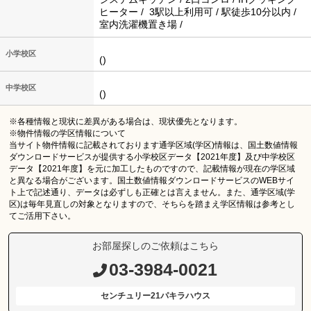
ヒーター / 3駅以上利用可 / 駅徒歩10分以内 /
室内洗濯機置き場 /
小学校区
()
中学校区
()
※各種情報と現状に差異がある場合は、現状優先となります。
※物件情報の学区情報について
当サイト物件情報に記載されております通学区域(学区)情報は、国土数値情報
ダウンロードサービスが提供する小学校区データ【2021年度】及び中学校区
データ【2021年度】を元に加工したものですので、記載情報が現在の学区域
と異なる場合がございます。国土数値情報ダウンロードサービスのWEBサイ
ト上で記述通り、データは必ずしも正確とは言えません。また、通学区域(学
区)は毎年見直しの対象となりますので、そちらを踏まえ学区情報は参考とし
てご活用下さい。
お部屋探しのご依頼はこちら
03-3984-0021
センチュリー21パキラハウス