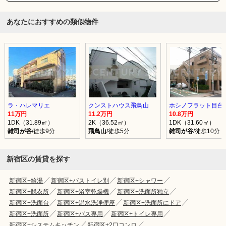
あなたにおすすめの類似物件
ラ・ハレマリエ
クンストハウス飛鳥山
ホシノフラット目白
11万円
11.2万円
10.8万円
1DK（31.89㎡）
2K（36.52㎡）
1DK（31.60㎡）
雑司が谷
/徒歩9分
飛鳥山
/徒歩5分
雑司が谷
/徒歩10分
新宿区の賃貸を探す
新宿区+給湯
新宿区+バストイレ別
新宿区+シャワー
新宿区+脱衣所
新宿区+浴室乾燥機
新宿区+洗面所独立
新宿区+洗面台
新宿区+温水洗浄便座
新宿区+洗面所にドア
新宿区+洗面所
新宿区+バス専用
新宿区+トイレ専用
新宿区+システムキッチン
新宿区+2口コンロ