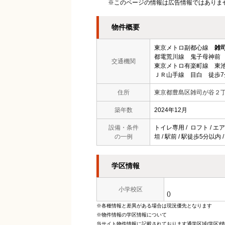
※このページの情報は広告情報ではありま
物件概要
東京メトロ副都心線
雑
都電荒川線 鬼子母神前 
交通機関
東京メトロ有楽町線 東池
ＪＲ山手線 目白 徒歩7
住所
東京都豊島区雑司が谷２
築年数
2024年12月
設備・条件
トイレ専用 / ロフト / エア
の一例
坦 / 駅前 / 駅徒歩5分以内
学区情報
小学校区
()
※各種情報と差異がある場合は現況優先となります
※物件情報の学区情報について
当サイト物件情報に記載されております通学区域(学区)