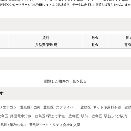
報ダウンロードサービスのWEBサイト上で記述通り、データは必ずしも正確とは言えません。また
賃料
敷金
間
共益費/管理費
礼金
専
閲覧した物件の一覧を見る
す
区+エアコン
豊島区+収納
豊島区+光ファイバー
豊島区+ネット使用料不要
豊
豊島区+路面電車沿線
豊島区+駅まで平坦
豊島区+駅前
豊島区+駅徒歩5分以内
豊島区+築2年以内
豊島区+セキュリティ会社加入済