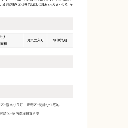
、通学区域(学区)は毎年見直しの対象となりますので、そ
取り
お気に入り
物件詳細
有面積
島区+陽当り良好
豊島区+閑静な住宅地
豊島区+室内洗濯機置き場