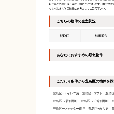
報が現在の学区域と異なる場合がございます。国土数値情
ちらを踏まえ学区情報は参考としてご活用下さい。
こちらの物件の空室状況
間取図
部屋番号
あなたにおすすめの類似物件
こだわり条件から豊島区の物件を探
豊島区+トイレ専用
豊島区+ロフト
豊島
豊島区+2駅利用可
豊島区+2沿線利用可
豊島区+シャッター雨戸
豊島区+未入居