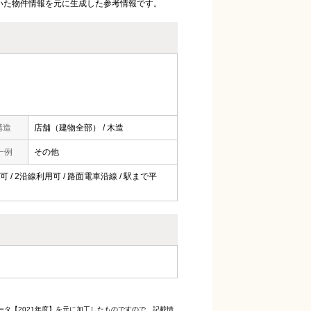
いた物件情報を元に生成した参考情報です。
構造
店舗（建物全部） / 木造
一例
その他
可 / 2沿線利用可 / 路面電車沿線 / 駅まで平
ータ【2021年度】を元に加工したものですので、記載情