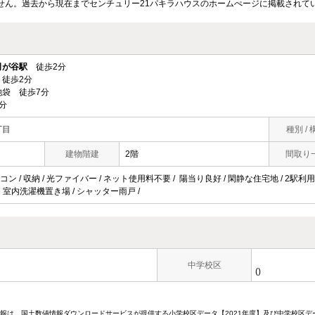
せん。過去から現在までセンチュリー21パキラハウスのホームぺージに掲載されて
司が谷駅
徒歩2分
徒歩2分
袋 徒歩7分
分
丁目
種別 / 
建物階建
2階
間取り
コン / 収納 / 光ファイバー / ネット使用料不要 / 陽当り良好 / 閑静な住宅地 / 2駅利用
 / 室内洗濯機置き場 / シャッター雨戸 /
中学校区
()
情報は、国土数値情報ダウンロードサービスが提供する小学校区データ【2021年度】及び中学校区デ