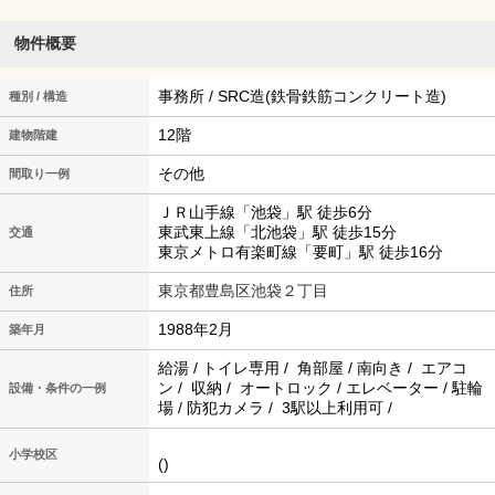
物件概要
事務所 / SRC造(鉄骨鉄筋コンクリート造)
種別 / 構造
12階
建物階建
その他
間取り一例
ＪＲ山手線「池袋」駅 徒歩6分
東武東上線「北池袋」駅 徒歩15分
交通
東京メトロ有楽町線「要町」駅 徒歩16分
東京都豊島区池袋２丁目
住所
1988年2月
築年月
給湯 / トイレ専用 / 角部屋 / 南向き / エアコ
ン / 収納 / オートロック / エレベーター / 駐輪
設備・条件の一例
場 / 防犯カメラ / 3駅以上利用可 /
小学校区
()