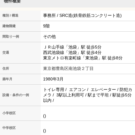
物件概要
事務所 / SRC造(鉄骨鉄筋コンクリート造)
種別 / 構造
9階
建物階建
その他
間取り一例
ＪＲ山手線「池袋」駅 徒歩5分
西武池袋線「池袋」駅 徒歩4分
交通
東京メトロ有楽町線「東池袋」駅 徒歩8分
東京都豊島区南池袋２丁目
住所
1980年3月
築年月
トイレ専用 / エアコン / エレベーター / 防犯カ
メラ / 3駅以上利用可 / 駅まで平坦 / 駅徒歩5分
設備・条件の一例
以内 /
小学校区
()
中学校区
()