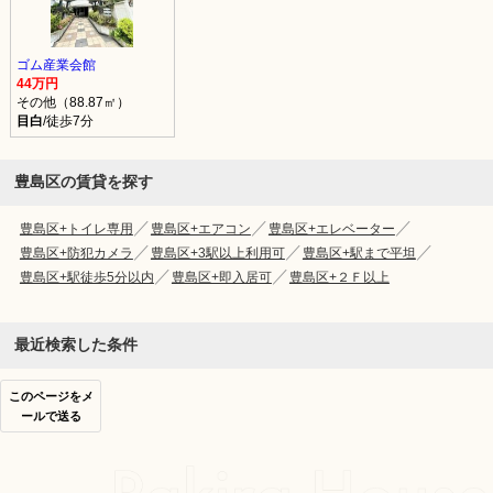
ゴム産業会館
44万円
その他（88.87㎡）
目白
/徒歩7分
豊島区の賃貸を探す
豊島区+トイレ専用
豊島区+エアコン
豊島区+エレベーター
豊島区+防犯カメラ
豊島区+3駅以上利用可
豊島区+駅まで平坦
豊島区+駅徒歩5分以内
豊島区+即入居可
豊島区+２Ｆ以上
最近検索した条件
このページをメ
ールで送る