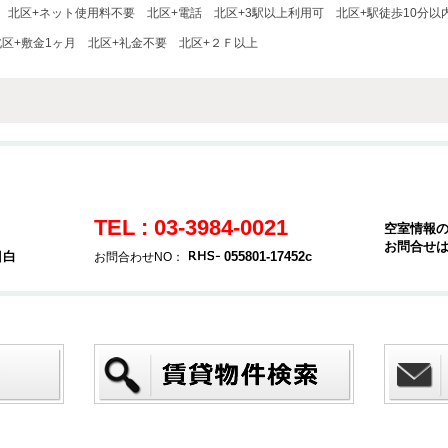
北区+ネット使用料不要
北区+電話
北区+3駅以上利用可
北区+駅徒歩10分以
北区+敷金1ヶ月
北区+礼金不要
北区+２Ｆ以上
TEL : 03-3984-0021
空室情報
お問合せ
目白
055801-17452c
お問合わせNO：