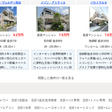
・ヴェルディ目白
メゾン・アミティエ
パストラルＳ
9.2万円
7.5万円
7.8
マンション
賃貸マンション
賃貸マンション
目白駅 徒歩7分
目白駅 徒歩8分
池袋駅 徒歩10分
K（25.15㎡）
1K（20.09㎡）
ワンルーム（18.00㎡
契約３年☆女性限定☆
インターネット使用料無料！コ
池袋駅徒歩10分☆2023年
宅街☆安心のモニター
ンビニ・スーパーが近く買い物
フォーム実施♪おしゃれな
ロック☆駐輪スペース
に便利な立地☆宅配ボックス☆
☆コンビニ・スーパー・ド
無料）。バストイレ
ウォシュレット☆バストイレ別
グストア近隣で便利な住環
洗面台（シャンプード
☆防犯シャッター☆TVモニター
）、ウォシュレット、
付きインターホン☆
閲覧した物件の一覧を見る
機置場、床下収納あり
ャワー
北区+洗面台
北区+温水洗浄便座
北区+バス専用
北区+トイレ専用
北
区+エアコン
北区+冷房
北区+シューズボックス
北区+オートロック
北区+エレ