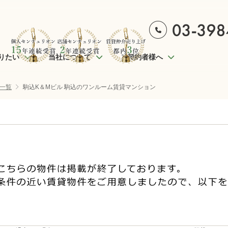
りたい
当社について
ご契約者様へ
一覧
駒込K＆Mビル 駒込のワンルーム賃貸マンション