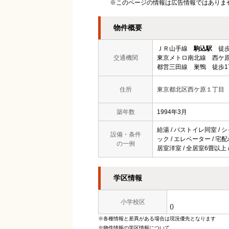
※このページの情報は広告情報ではありま
物件概要
ＪＲ山手線
駒込駅
徒歩
交通機関
東京メトロ南北線 西ケ原
都営三田線 巣鴨 徒歩1
住所
東京都北区西ケ原１丁目
築年数
1994年3月
給湯 / バストイレ同室 / シ
設備・条件
ック / エレベーター / 宅配
の一例
居室洋室 / 全居室6畳以上 
学区情報
小学校区
()
※各種情報と差異がある場合は現況優先となります
※物件情報の学区情報について