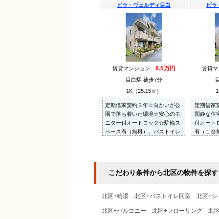
ビラ・ヴェルディ目白
ビラ
8.5万円
賃貸マンション
賃貸
目白駅 徒歩7分
1K（25.15㎡）
1
定期借家契約３年☆向かいが公
定期借家
園で落ち着いた環境☆安心のモ
閑静な住
ニター付オートロック☆駐輪ス
付オート
ペース有（無料）。バストイレ
有（１台
別、独立洗面台（シャンプード
別、独立
レッサー）、ウォシュレット、
レッサー
室内洗濯機置場、床下収納あり
室内洗濯
☆
☆
こだわり条件から北区の物件を探す
北区+給湯
北区+バストイレ同室
北区+シ
北区+バルコニー
北区+フローリング
北