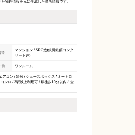
いた物件情報を元に生成した参考情報です。
マンション / SRC造(鉄骨鉄筋コンク
構造
リート造)
一例
ワンルーム
 エアコン / 冷房 / シューズボックス / オートロ
1口コンロ / 3駅以上利用可 / 駅徒歩10分以内 / 全