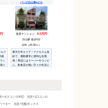
バンビ白山第4ビル
万円
8.5万円
賃貸マンション
白山駅 徒歩5分
）
1DK（25.00㎡）
フルリ
東洋大学エリア！アクセスも良
内装
好で、通勤通学に便利な住環
ラッ
境！周辺にはスーパーやコンビ
境☆
ニ、飲食店が揃い日々の生活に
も便利です。角部屋☆2面採光
☆フローリング☆洗濯機置場☆
区+ガスコンロ対応
北区+1口コンロ
ベーター
北区+宅配ボックス