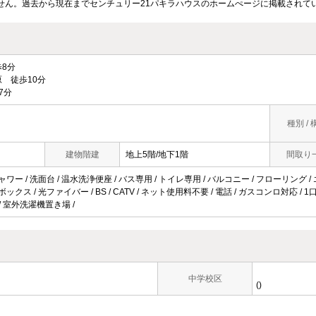
せん。過去から現在までセンチュリー21パキラハウスのホームぺージに掲載されて
8分
 徒歩10分
7分
種別 / 
建物階建
地上5階/地下1階
間取り
ャワー / 洗面台 / 温水洗浄便座 / バス専用 / トイレ専用 / バルコニー / フローリング /
ボックス / 光ファイバー / BS / CATV / ネット使用料不要 / 電話 / ガスコンロ対応 / 
/ 室外洗濯機置き場 /
中学校区
()