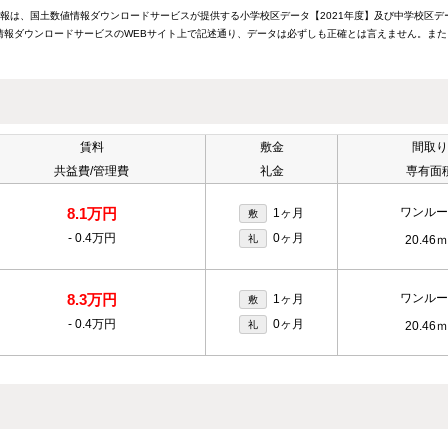
情報は、国土数値情報ダウンロードサービスが提供する小学校区データ【2021年度】及び中学校区デ
報ダウンロードサービスのWEBサイト上で記述通り、データは必ずしも正確とは言えません。また
賃料
敷金
間取り
共益費/管理費
礼金
専有面
8.1万円
ワンルー
1ヶ月
敷
-
0.4万円
0ヶ月
礼
20.46ｍ
8.3万円
ワンルー
1ヶ月
敷
-
0.4万円
0ヶ月
礼
20.46ｍ