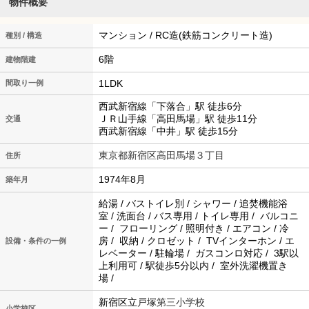
物件概要
マンション / RC造(鉄筋コンクリート造)
種別 / 構造
6階
建物階建
1LDK
間取り一例
西武新宿線「下落合」駅 徒歩6分
ＪＲ山手線「高田馬場」駅 徒歩11分
交通
西武新宿線「中井」駅 徒歩15分
東京都新宿区高田馬場３丁目
住所
1974年8月
築年月
給湯 / バストイレ別 / シャワー / 追焚機能浴
室 / 洗面台 / バス専用 / トイレ専用 / バルコニ
ー / フローリング / 照明付き / エアコン / 冷
房 / 収納 / クロゼット / TVインターホン / エ
設備・条件の一例
レベーター / 駐輪場 / ガスコンロ対応 / 3駅以
上利用可 / 駅徒歩5分以内 / 室外洗濯機置き
場 /
新宿区立
戸塚第三小学校
小学校区