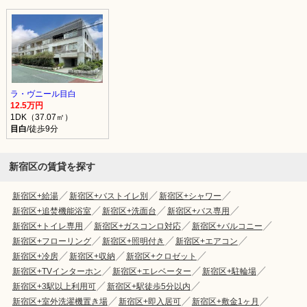
ラ・ヴニール目白
12.5万円
1DK（37.07㎡）
目白
/徒歩9分
新宿区の賃貸を探す
新宿区+給湯
新宿区+バストイレ別
新宿区+シャワー
新宿区+追焚機能浴室
新宿区+洗面台
新宿区+バス専用
新宿区+トイレ専用
新宿区+ガスコンロ対応
新宿区+バルコニー
新宿区+フローリング
新宿区+照明付き
新宿区+エアコン
新宿区+冷房
新宿区+収納
新宿区+クロゼット
新宿区+TVインターホン
新宿区+エレベーター
新宿区+駐輪場
新宿区+3駅以上利用可
新宿区+駅徒歩5分以内
新宿区+室外洗濯機置き場
新宿区+即入居可
新宿区+敷金1ヶ月