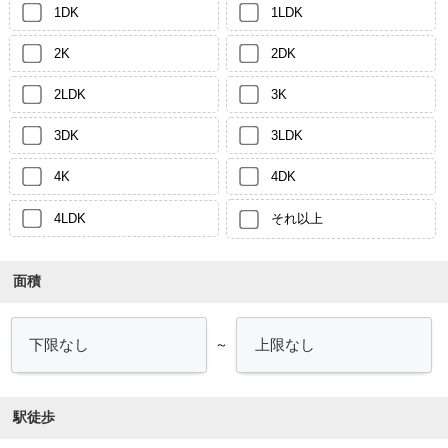
1DK
1LDK
2K
2DK
2LDK
3K
3DK
3LDK
4K
4DK
4LDK
それ以上
面積
～
駅徒歩