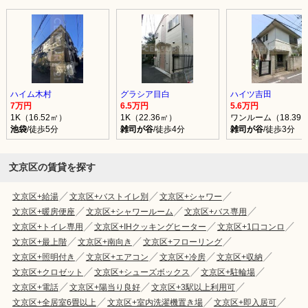
ハイム木村
グラシア目白
ハイツ吉田
7万円
6.5万円
5.6万円
1K（16.52㎡）
1K（22.36㎡）
ワンルーム（18.39
池袋
/徒歩5分
雑司が谷
/徒歩4分
雑司が谷
/徒歩3分
文京区の賃貸を探す
文京区+給湯
文京区+バストイレ別
文京区+シャワー
文京区+暖房便座
文京区+シャワールーム
文京区+バス専用
文京区+トイレ専用
文京区+IHクッキングヒーター
文京区+1口コンロ
文京区+最上階
文京区+南向き
文京区+フローリング
文京区+照明付き
文京区+エアコン
文京区+冷房
文京区+収納
文京区+クロゼット
文京区+シューズボックス
文京区+駐輪場
文京区+電話
文京区+陽当り良好
文京区+3駅以上利用可
文京区+全居室6畳以上
文京区+室内洗濯機置き場
文京区+即入居可