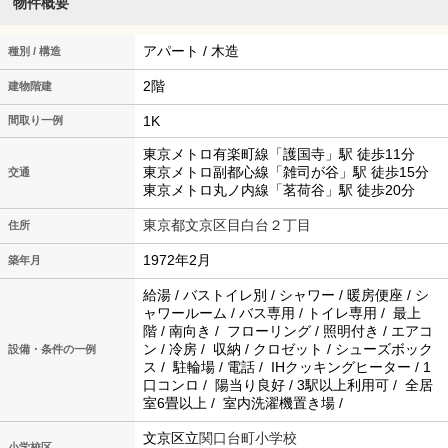
物件概要
アパート / 木造
種別 / 構造
2階
建物階建
1K
間取り一例
東京メトロ有楽町線「護国寺」駅 徒歩11分
東京メトロ副都心線「雑司が谷」駅 徒歩15分
交通
東京メトロ丸ノ内線「茗荷谷」駅 徒歩20分
東京都文京区目白台２丁目
住所
1972年2月
築年月
給湯 / バストイレ別 / シャワー / 暖房便座 / シ
ャワールーム / バス専用 / トイレ専用 / 最上
階 / 南向き / フローリング / 照明付き / エアコ
ン / 冷房 / 収納 / クロゼット / シューズボック
設備・条件の一例
ス / 駐輪場 / 電話 / IHクッキングヒーター / 1
口コンロ / 陽当り良好 / 3駅以上利用可 / 全居
室6畳以上 / 室内洗濯機置き場 /
文京区立
関口台町小学校
小学校区