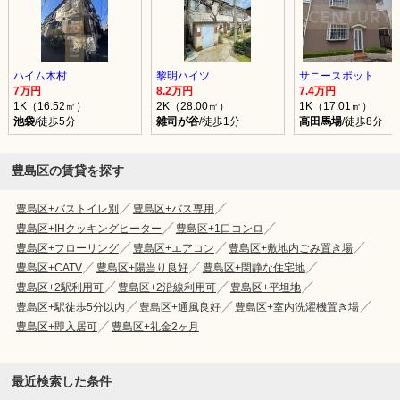
ハイム木村
黎明ハイツ
サニースポット
7万円
8.2万円
7.4万円
1K（16.52㎡）
2K（28.00㎡）
1K（17.01㎡）
池袋
/徒歩5分
雑司が谷
/徒歩1分
高田馬場
/徒歩8分
豊島区の賃貸を探す
豊島区+バストイレ別
豊島区+バス専用
豊島区+IHクッキングヒーター
豊島区+1口コンロ
豊島区+フローリング
豊島区+エアコン
豊島区+敷地内ごみ置き場
豊島区+CATV
豊島区+陽当り良好
豊島区+閑静な住宅地
豊島区+2駅利用可
豊島区+2沿線利用可
豊島区+平坦地
豊島区+駅徒歩5分以内
豊島区+通風良好
豊島区+室内洗濯機置き場
豊島区+即入居可
豊島区+礼金2ヶ月
最近検索した条件