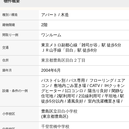
物件概要
アパート / 木造
種別 / 構造
2階
建物階建
ワンルーム
間取り一例
東京メトロ副都心線「雑司が谷」駅 徒歩5分
交通
ＪＲ山手線「目白」駅 徒歩8分
東京都豊島区目白２丁目
住所
2004年6月
築年月
バストイレ別 / バス専用 / フローリング / エア
コン / 敷地内ごみ置き場 / CATV / IHクッキン
グヒーター / 1口コンロ / 陽当り良好 / 閑静な
設備・条件の一例
住宅地 / 2駅利用可 / 2沿線利用可 / 平坦地 / 駅
徒歩5分以内 / 通風良好 / 室内洗濯機置き場 /
豊島区立
目白小学校
小学校区
(東京都豊島区)
千登世橋中学校
中学校区