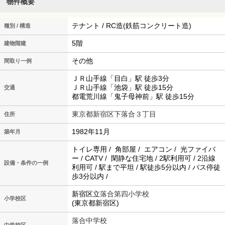
物件概要
テナント / RC造(鉄筋コンクリート造)
種別 / 構造
5階
建物階建
その他
間取り一例
ＪＲ山手線「目白」駅 徒歩3分
ＪＲ山手線「池袋」駅 徒歩15分
交通
都電荒川線「鬼子母神前」駅 徒歩15分
東京都新宿区下落合３丁目
住所
1982年11月
築年月
トイレ専用 / 角部屋 / エアコン / 光ファイバ
ー / CATV / 閑静な住宅地 / 2駅利用可 / 2沿線
設備・条件の一例
利用可 / 駅まで平坦 / 駅徒歩5分以内 / バス停徒
歩3分以内 /
新宿区立
落合第四小学校
小学校区
(東京都新宿区)
落合中学校
中学校区