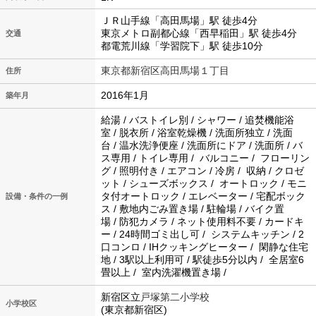
ＪＲ山手線「高田馬場」駅 徒歩4分
東京メトロ副都心線「西早稲田」駅 徒歩4分
交通
都電荒川線「学習院下」駅 徒歩10分
東京都新宿区高田馬場１丁目
住所
2016年1月
築年月
給湯 / バストイレ別 / シャワー / 追焚機能浴
室 / 脱衣所 / 浴室乾燥機 / 洗面所独立 / 洗面
台 / 温水洗浄便座 / 洗面所にドア / 洗面所 / バ
ス専用 / トイレ専用 / バルコニー / フローリン
グ / 照明付き / エアコン / 冷房 / 収納 / クロゼ
ット / シューズボックス / オートロック / モニ
タ付オートロック / エレベーター / 宅配ボック
設備・条件の一例
ス / 敷地内ごみ置き場 / 駐輪場 / バイク置
場 / 防犯カメラ / ネット使用料不要 / カードキ
ー / 24時間ゴミ出し可 / システムキッチン / 2
口コンロ / IHクッキングヒーター / 閑静な住宅
地 / 3駅以上利用可 / 駅徒歩5分以内 / 全居室6
畳以上 / 室内洗濯機置き場 /
新宿区立
戸塚第二小学校
小学校区
(東京都新宿区)