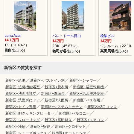
Luna Azul
パレ・ドール目白
桧峯ビル
14.1万円
14万円
14万円
1K（31.43㎡）
2DK（45.87㎡）
ワンルーム（22.10
目白
/徒歩6分
雑司が谷
/徒歩6分
高田馬場
/徒歩4分
新宿区の賃貸を探す
新宿区+給湯
新宿区+バストイレ別
新宿区+シャワー
新宿区+追焚機能浴室
新宿区+脱衣所
新宿区+浴室乾燥機
新宿区+洗面所独立
新宿区+洗面台
新宿区+温水洗浄便座
新宿区+洗面所にドア
新宿区+洗面所
新宿区+バス専用
新宿区+トイレ専用
新宿区+システムキッチン
新宿区+2口コンロ
新宿区+IHクッキングヒーター
新宿区+バルコニー
新宿区+フローリング
新宿区+照明付き
新宿区+エアコン
新宿区+冷房
新宿区+収納
新宿区+クロゼット
新宿区+シューズボックス
新宿区+オートロック