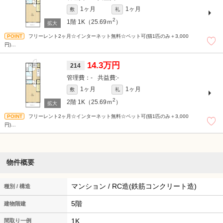
1ヶ月
1ヶ月
敷
礼
2
1階
1K（25.69ｍ
）
フリーレント2ヶ月☆インターネット無料☆ペット可(猫1匹のみ＋3,000
円)
※バイク置場3,300円(税込)/月※駐輪場 上段無料/下段330円/大550円(税込)※フリー
レント特約解約違約金有
14.3万円
214
-
-
1ヶ月
1ヶ月
敷
礼
2
2階
1K（25.69ｍ
）
フリーレント2ヶ月☆インターネット無料☆ペット可(猫1匹のみ＋3,000
円)
※バイク置場3,300円(税込)/月※駐輪場 上段無料/下段330円/大550円(税込)※フリー
レント特約解約違約金有
物件概要
マンション / RC造(鉄筋コンクリート造)
種別 / 構造
5階
建物階建
1K
間取り一例