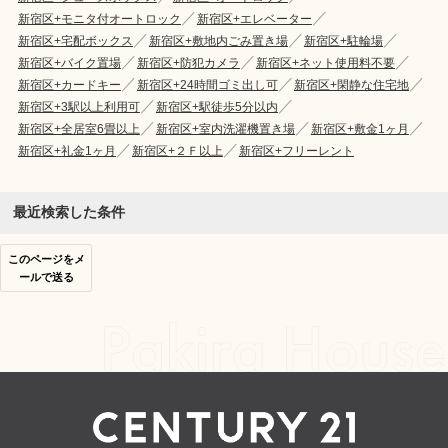
新宿区+モニタ付オートロック
新宿区+エレベーター
新宿区+宅配ボックス
新宿区+敷地内ごみ置き場
新宿区+駐輪場
新宿区+バイク置場
新宿区+防犯カメラ
新宿区+ネット使用料不要
新宿区+カードキー
新宿区+24時間ゴミ出し可
新宿区+閑静な住宅地
新宿区+3駅以上利用可
新宿区+駅徒歩5分以内
新宿区+全居室6畳以上
新宿区+室内洗濯機置き場
新宿区+敷金1ヶ月
新宿区+礼金1ヶ月
新宿区+２Ｆ以上
新宿区+フリーレント
最近検索した条件
このページをメ
ールで送る