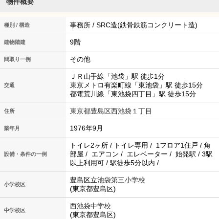
物件概要
事務所 / SRC造(鉄骨鉄筋コンクリート造)
種別 / 構造
9階
建物階建
その他
間取り一例
ＪＲ山手線「池袋」駅 徒歩1分
東京メトロ有楽町線「東池袋」駅 徒歩15分
交通
都電荒川線「東池袋四丁目」駅 徒歩15分
東京都豊島区西池袋１丁目
住所
1976年9月
築年月
トイレ2ヶ所 / トイレ専用 / 1フロア1住戸 / 角
部屋 / エアコン / エレベーター / 始発駅 / 3駅
設備・条件の一例
以上利用可 / 駅徒歩5分以内 /
豊島区立
池袋第三小学校
小学校区
(東京都豊島区)
西池袋中学校
中学校区
(東京都豊島区)