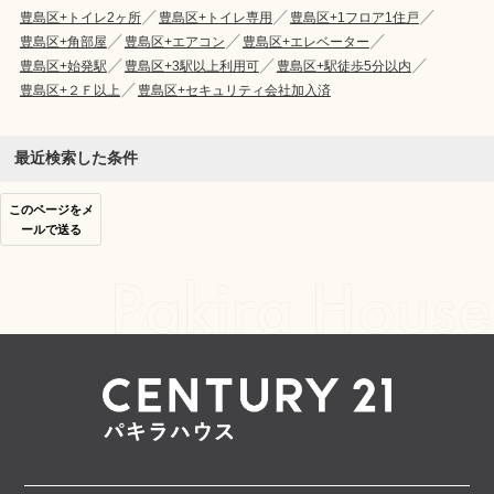
豊島区+トイレ2ヶ所
豊島区+トイレ専用
豊島区+1フロア1住戸
豊島区+角部屋
豊島区+エアコン
豊島区+エレベーター
豊島区+始発駅
豊島区+3駅以上利用可
豊島区+駅徒歩5分以内
豊島区+２Ｆ以上
豊島区+セキュリティ会社加入済
最近検索した条件
このページをメ
ールで送る