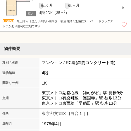
1ヶ月
0ヶ月
敷
礼
2
4階
2DK（35ｍ
）
最上階☆日当たりの良い南向き・眺望良好☆近隣にスーパー・ドラッグス
トアがあり便利な立地です☆
物件概要
マンション / RC造(鉄筋コンクリート造)
種別 / 構造
4階
建物階建
1K
間取り一例
東京メトロ副都心線「雑司が谷」駅 徒歩9分
東京メトロ有楽町線「護国寺」駅 徒歩13分
交通
東京メトロ東西線「早稲田」駅 徒歩13分
東京都文京区目白台１丁目
住所
1978年4月
築年月