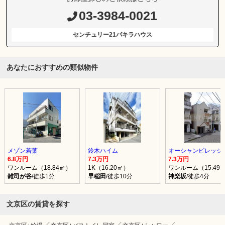
03-3984-0021
センチュリー21パキラハウス
あなたにおすすめの類似物件
メゾン若葉
鈴木ハイム
オーシャンビレッジ
6.8万円
7.3万円
7.3万円
ワンルーム（18.84㎡）
1K（16.20㎡）
ワンルーム（15.49
雑司が谷
/徒歩1分
早稲田
/徒歩10分
神楽坂
/徒歩4分
文京区の賃貸を探す