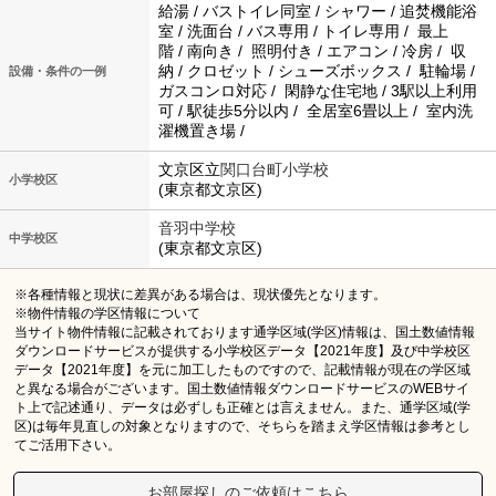
給湯 / バストイレ同室 / シャワー / 追焚機能浴
室 / 洗面台 / バス専用 / トイレ専用 / 最上
階 / 南向き / 照明付き / エアコン / 冷房 / 収
納 / クロゼット / シューズボックス / 駐輪場 /
設備・条件の一例
ガスコンロ対応 / 閑静な住宅地 / 3駅以上利用
可 / 駅徒歩5分以内 / 全居室6畳以上 / 室内洗
濯機置き場 /
文京区立
関口台町小学校
小学校区
(東京都文京区)
音羽中学校
中学校区
(東京都文京区)
※各種情報と現状に差異がある場合は、現状優先となります。
※物件情報の学区情報について
当サイト物件情報に記載されております通学区域(学区)情報は、国土数値情報
ダウンロードサービスが提供する小学校区データ【2021年度】及び中学校区
データ【2021年度】を元に加工したものですので、記載情報が現在の学区域
と異なる場合がございます。国土数値情報ダウンロードサービスのWEBサイ
ト上で記述通り、データは必ずしも正確とは言えません。また、通学区域(学
区)は毎年見直しの対象となりますので、そちらを踏まえ学区情報は参考とし
てご活用下さい。
お部屋探しのご依頼はこちら