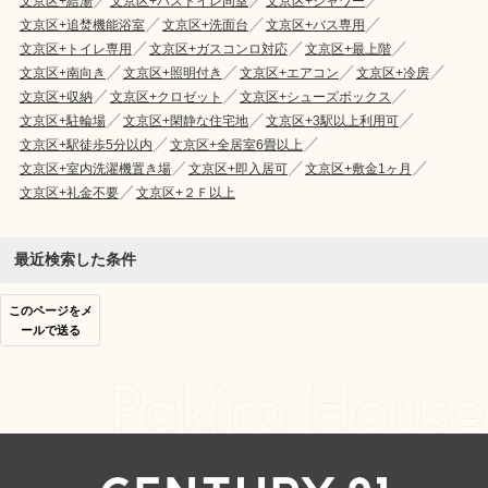
文京区+給湯
文京区+バストイレ同室
文京区+シャワー
文京区+追焚機能浴室
文京区+洗面台
文京区+バス専用
文京区+トイレ専用
文京区+ガスコンロ対応
文京区+最上階
文京区+南向き
文京区+照明付き
文京区+エアコン
文京区+冷房
文京区+収納
文京区+クロゼット
文京区+シューズボックス
文京区+駐輪場
文京区+閑静な住宅地
文京区+3駅以上利用可
文京区+駅徒歩5分以内
文京区+全居室6畳以上
文京区+室内洗濯機置き場
文京区+即入居可
文京区+敷金1ヶ月
文京区+礼金不要
文京区+２Ｆ以上
最近検索した条件
このページをメ
ールで送る