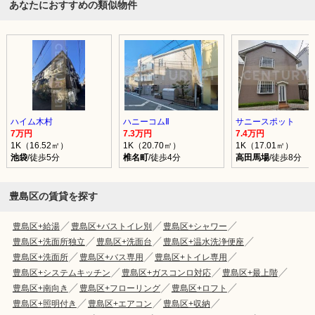
あなたにおすすめの類似物件
ハイム木村
ハニーコムⅡ
サニースポット
7万円
7.3万円
7.4万円
1K（16.52㎡）
1K（20.70㎡）
1K（17.01㎡）
池袋
/徒歩5分
椎名町
/徒歩4分
高田馬場
/徒歩8分
豊島区の賃貸を探す
豊島区+給湯
豊島区+バストイレ別
豊島区+シャワー
豊島区+洗面所独立
豊島区+洗面台
豊島区+温水洗浄便座
豊島区+洗面所
豊島区+バス専用
豊島区+トイレ専用
豊島区+システムキッチン
豊島区+ガスコンロ対応
豊島区+最上階
豊島区+南向き
豊島区+フローリング
豊島区+ロフト
豊島区+照明付き
豊島区+エアコン
豊島区+収納