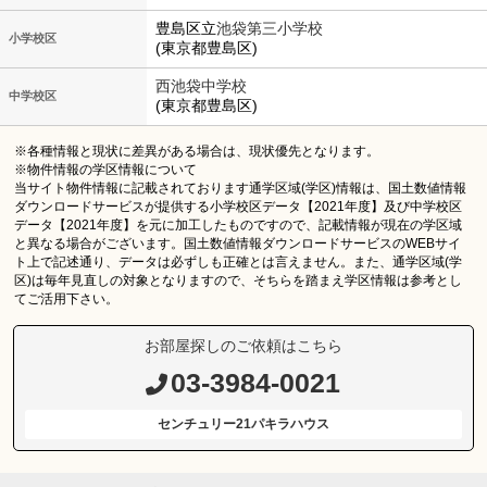
豊島区立
池袋第三小学校
小学校区
(東京都豊島区)
西池袋中学校
中学校区
(東京都豊島区)
※各種情報と現状に差異がある場合は、現状優先となります。
※物件情報の学区情報について
当サイト物件情報に記載されております通学区域(学区)情報は、国土数値情報
ダウンロードサービスが提供する小学校区データ【2021年度】及び中学校区
データ【2021年度】を元に加工したものですので、記載情報が現在の学区域
と異なる場合がございます。国土数値情報ダウンロードサービスのWEBサイ
ト上で記述通り、データは必ずしも正確とは言えません。また、通学区域(学
区)は毎年見直しの対象となりますので、そちらを踏まえ学区情報は参考とし
てご活用下さい。
お部屋探しのご依頼はこちら
03-3984-0021
センチュリー21パキラハウス