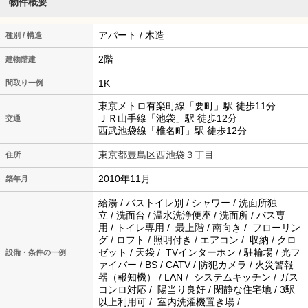
物件概要
アパート / 木造
種別 / 構造
2階
建物階建
1K
間取り一例
東京メトロ有楽町線「要町」駅 徒歩11分
ＪＲ山手線「池袋」駅 徒歩12分
交通
西武池袋線「椎名町」駅 徒歩12分
東京都豊島区西池袋３丁目
住所
2010年11月
築年月
給湯 / バストイレ別 / シャワー / 洗面所独
立 / 洗面台 / 温水洗浄便座 / 洗面所 / バス専
用 / トイレ専用 / 最上階 / 南向き / フローリン
グ / ロフト / 照明付き / エアコン / 収納 / クロ
ゼット / 天袋 / TVインターホン / 駐輪場 / 光フ
設備・条件の一例
ァイバー / BS / CATV / 防犯カメラ / 火災警報
器（報知機） / LAN / システムキッチン / ガス
コンロ対応 / 陽当り良好 / 閑静な住宅地 / 3駅
以上利用可 / 室内洗濯機置き場 /