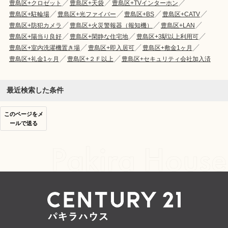
豊島区+クロゼット
豊島区+天袋
豊島区+TVインターホン
豊島区+駐輪場
豊島区+光ファイバー
豊島区+BS
豊島区+CATV
豊島区+防犯カメラ
豊島区+火災警報器（報知機）
豊島区+LAN
豊島区+陽当り良好
豊島区+閑静な住宅地
豊島区+3駅以上利用可
豊島区+室内洗濯機置き場
豊島区+即入居可
豊島区+敷金1ヶ月
豊島区+礼金1ヶ月
豊島区+２Ｆ以上
豊島区+セキュリティ会社加入済
最近検索した条件
このページをメ
ールで送る