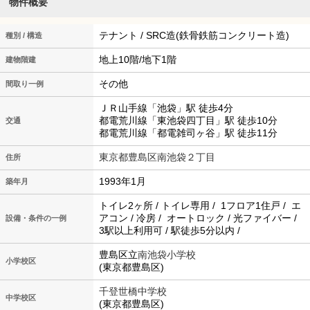
物件概要
テナント / SRC造(鉄骨鉄筋コンクリート造)
種別 / 構造
地上10階/地下1階
建物階建
その他
間取り一例
ＪＲ山手線「池袋」駅 徒歩4分
都電荒川線「東池袋四丁目」駅 徒歩10分
交通
都電荒川線「都電雑司ヶ谷」駅 徒歩11分
東京都豊島区南池袋２丁目
住所
1993年1月
築年月
トイレ2ヶ所 / トイレ専用 / 1フロア1住戸 / エ
アコン / 冷房 / オートロック / 光ファイバー /
設備・条件の一例
3駅以上利用可 / 駅徒歩5分以内 /
豊島区立
南池袋小学校
小学校区
(東京都豊島区)
千登世橋中学校
中学校区
(東京都豊島区)