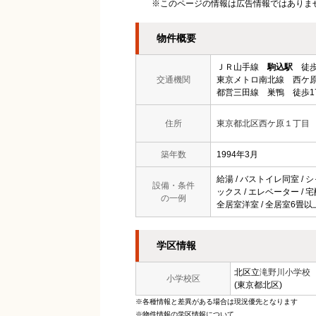
※このページの情報は広告情報ではありま
物件概要
ＪＲ山手線
駒込駅
徒歩
交通機関
東京メトロ南北線 西ケ原
都営三田線 巣鴨 徒歩1
住所
東京都北区西ケ原１丁目
築年数
1994年3月
給湯 / バストイレ同室 / シ
設備・条件
ックス / エレベーター / 宅
の一例
全居室洋室 / 全居室6畳以上
学区情報
北区立
滝野川小学校
小学校区
(東京都北区)
※各種情報と差異がある場合は現況優先となります
※物件情報の学区情報について