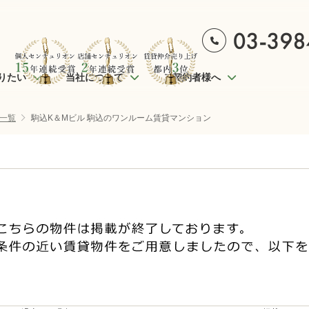
りたい
当社について
ご契約者様へ
一覧
駒込K＆Mビル 駒込のワンルーム賃貸マンション