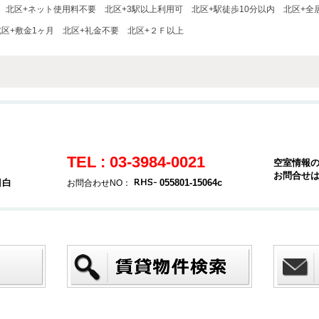
北区+ネット使用料不要
北区+3駅以上利用可
北区+駅徒歩10分以内
北区+全
北区+敷金1ヶ月
北区+礼金不要
北区+２Ｆ以上
TEL : 03-3984-0021
空室情報
お問合せ
目白
055801-15064c
お問合わせNO：