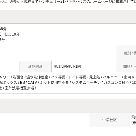
せん。過去から現在までセンチュリー21パキラハウスのホームぺージに掲載されて
8分
 徒歩10分
7分
種別 / 
建物階建
地上5階/地下1階
間取り
ャワー / 洗面台 / 温水洗浄便座 / バス専用 / トイレ専用 / 最上階 / バルコニー / 南向き
配ボックス / BS / CATV / ネット使用料不要 / システムキッチン / ガスコンロ対応 / 
 / 室外洗濯機置き場 /
飛
中学校区
(