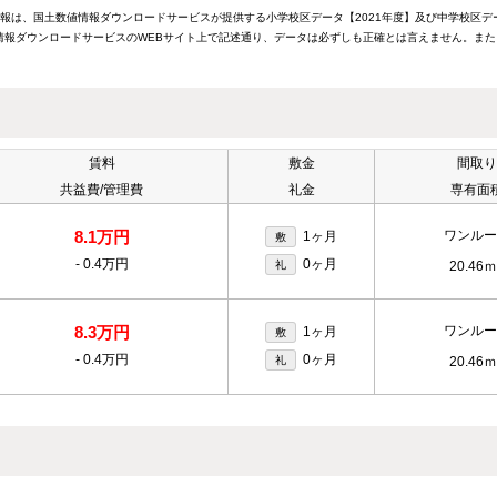
情報は、国土数値情報ダウンロードサービスが提供する小学校区データ【2021年度】及び中学校区デ
報ダウンロードサービスのWEBサイト上で記述通り、データは必ずしも正確とは言えません。また
賃料
敷金
間取り
共益費/管理費
礼金
専有面
8.1万円
ワンルー
1ヶ月
敷
-
0.4万円
0ヶ月
礼
20.46ｍ
8.3万円
ワンルー
1ヶ月
敷
-
0.4万円
0ヶ月
礼
20.46ｍ