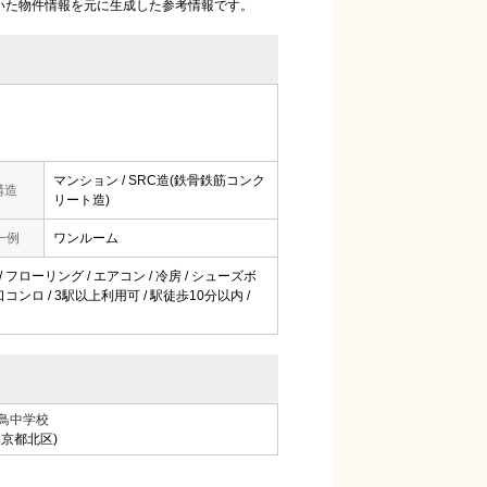
いた物件情報を元に生成した参考情報です。
マンション / SRC造(鉄骨鉄筋コンク
構造
リート造)
一例
ワンルーム
 / フローリング / エアコン / 冷房 / シューズボ
1口コンロ / 3駅以上利用可 / 駅徒歩10分以内 /
鳥中学校
東京都北区)