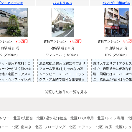
ゾン・アミティエ
パストラルＳ
バンビ白山第4ビル
7.5万円
7.8万円
8.5
マンション
賃貸マンション
賃貸マンション
目白駅 徒歩8分
池袋駅 徒歩10分
白山駅 徒歩5分
K（20.09㎡）
ワンルーム（18.00㎡）
1DK（25.00㎡）
ネット使用料無料！コ
池袋駅徒歩10分☆2023年フルリ
東洋大学エリア！アクセス
スーパーが近く買い物
フォーム実施♪おしゃれな内装
好で、通勤通学に便利な住
立地☆宅配ボックス☆
☆コンビニ・スーパー・ドラッ
境！周辺にはスーパーやコ
レット☆バストイレ別
グストア近隣で便利な住環境☆
ニ、飲食店が揃い日々の生
ャッター☆TVモニター
も便利です。角部屋☆2面
ターホン☆
☆フローリング☆洗濯機置
閲覧した物件の一覧を見る
ャワー
北区+洗面台
北区+温水洗浄便座
北区+バス専用
北区+トイレ専用
北
コニー
北区+南向き
北区+フローリング
北区+エアコン
北区+冷房
北区+シ