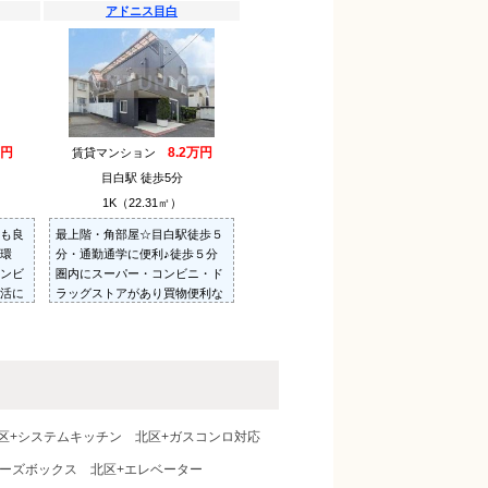
アドニス目白
万円
8.2万円
賃貸マンション
目白駅 徒歩5分
1K（22.31㎡）
も良
最上階・角部屋☆目白駅徒歩５
環
分・通勤通学に便利♪徒歩５分
ンビ
圏内にスーパー・コンビニ・ド
活に
ラッグストアがあり買物便利な
採光
好立地！南向き・日当たり良
場☆
好・明るいお部屋☆
区+システムキッチン
北区+ガスコンロ対応
ューズボックス
北区+エレベーター