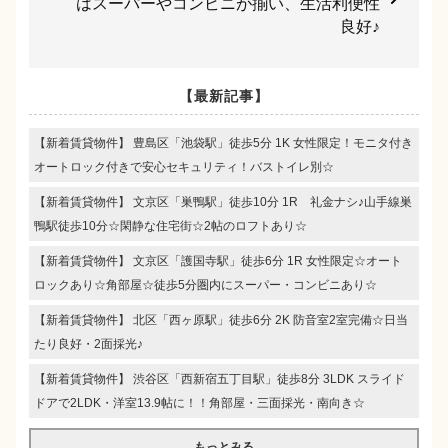
はスーパーやコンビニが揃い、生活利便性
良好♪
【最新記事】
【新着賃貸物件】 豊島区「池袋駅」徒歩5分 1K 女性限定！モニタ付き
オートロック付きで安心セキュリティ！バストイレ別☆
【新着賃貸物件】 文京区「巣鴨駅」徒歩10分 1R 礼金ナシ♪山手線巣
鴨駅徒歩10分☆閑静な住宅街☆2帖のロフトあり☆
【新着賃貸物件】 文京区「護国寺駅」徒歩6分 1R 女性限定☆オート
ロックあり☆角部屋☆徒歩5分圏内にスーパー・コンビニあり☆
【新着賃貸物件】 北区「西ヶ原駅」徒歩6分 2K 防音室2室完備☆日当
たり良好・2面採光♪
【新着賃貸物件】 渋谷区「西新宿五丁目駅」徒歩8分 3LDK スライド
ドアで2LDK・洋室13.9帖に！！角部屋・三面採光・南向き☆
もっとみる