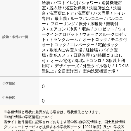
給湯 / バストイレ別 / シャワー / 追焚機能浴
室 / 脱衣所 / 浴室乾燥機 / 洗面所独立 / 洗面
台 / 洗面所にドア / 洗面所 / バス専用 / トイレ
専用 / 最上階 / ルーフバルコニー / バルコニ
ー / フローリング / 振分 / 床暖房 / 照明付
き / エアコン / 冷房 / 収納 / クロゼット / ウォ
ークインクロゼット / ウォークスルークロゼッ
設備・条件の一例
ト / トランクルーム / オートロック / モニタ付
オートロック / エレベーター / 宅配ボック
ス / 敷地内ごみ置き場 / 駐輪場 / バイク置
場 / 防犯カメラ / 日勤管理 / 24時間ゴミ出し
可 / オール電化 / 3口以上コンロ / 3駅以上利
用可 / デザイナーズ / 外壁タイル張り / LDK18
畳以上 / 全居室洋室 / 室内洗濯機置き場 /
小学校区
()
中学校区
()
※各種情報と現状に差異がある場合は、現状優先となります。
※物件情報の学区情報について
当サイト物件情報に記載されております通学区域(学区)情報は、国土数値情報
ダウンロードサービスが提供する小学校区データ【2021年度】及び中学校区