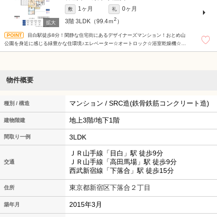
1ヶ月
0ヶ月
敷
礼
2
3階
3LDK（99.4ｍ
）
目白駅徒歩8分！閑静な住宅街にあるデザイナーズマンション！おとめ山
公園を身近に感じる緑豊かな住環境♪エレベーター☆オートロック☆浴室乾燥機☆追
い炊き機能☆温水洗浄便座☆ウォークインクローゼット☆
物件概要
マンション / SRC造(鉄骨鉄筋コンクリート造)
種別 / 構造
地上3階/地下1階
建物階建
3LDK
間取り一例
ＪＲ山手線「目白」駅 徒歩9分
ＪＲ山手線「高田馬場」駅 徒歩9分
交通
西武新宿線「下落合」駅 徒歩15分
東京都新宿区下落合２丁目
住所
2015年3月
築年月