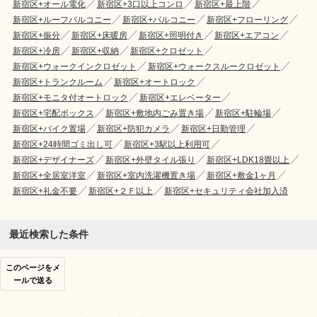
新宿区+オール電化
新宿区+3口以上コンロ
新宿区+最上階
新宿区+ルーフバルコニー
新宿区+バルコニー
新宿区+フローリング
新宿区+振分
新宿区+床暖房
新宿区+照明付き
新宿区+エアコン
新宿区+冷房
新宿区+収納
新宿区+クロゼット
新宿区+ウォークインクロゼット
新宿区+ウォークスルークロゼット
新宿区+トランクルーム
新宿区+オートロック
新宿区+モニタ付オートロック
新宿区+エレベーター
新宿区+宅配ボックス
新宿区+敷地内ごみ置き場
新宿区+駐輪場
新宿区+バイク置場
新宿区+防犯カメラ
新宿区+日勤管理
新宿区+24時間ゴミ出し可
新宿区+3駅以上利用可
新宿区+デザイナーズ
新宿区+外壁タイル張り
新宿区+LDK18畳以上
新宿区+全居室洋室
新宿区+室内洗濯機置き場
新宿区+敷金1ヶ月
新宿区+礼金不要
新宿区+２Ｆ以上
新宿区+セキュリティ会社加入済
最近検索した条件
このページをメ
ールで送る