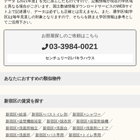
データ【2021年度】を元に加工したものですので、記載情報が現在の学区域
と異なる場合がございます。国土数値情報ダウンロードサービスのWEBサイ
ト上で記述通り、データは必ずしも正確とは言えません。また、通学区域(学
区)は毎年見直しの対象となりますので、そちらを踏まえ学区情報は参考とし
てご活用下さい。
お部屋探しのご依頼はこちら
03-3984-0021
センチュリー21パキラハウス
あなたにおすすめの類似物件
新宿区の賃貸を探す
新宿区+給湯
新宿区+バストイレ別
新宿区+シャワー
新宿区+追焚機能浴室
新宿区+脱衣所
新宿区+浴室乾燥機
新宿区+洗面所独立
新宿区+洗面台
新宿区+洗面所にドア
新宿区+洗面所
新宿区+バス専用
新宿区+トイレ専用